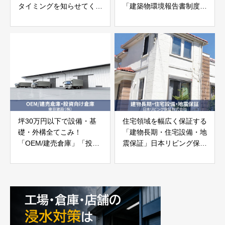
タイミングを知らせてくれ
「建築物環境報告書制度」
る「浸水警報装置」
公益財団法人東京都環境公
株式会社ユニメーションシ
社・東京都環境局
ステム
坪30万円以下で設備・基
住宅領域を幅広く保証する
礎・外構全てこみ！
「建物長期・住宅設備・地
「OEM/建売倉庫」「投資
震保証」日本リビング保証
向け倉庫」
株式会社
東亜建設株式会社