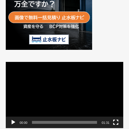
動
画
プ
レ
ー
ヤ
ー
00:00
01:31