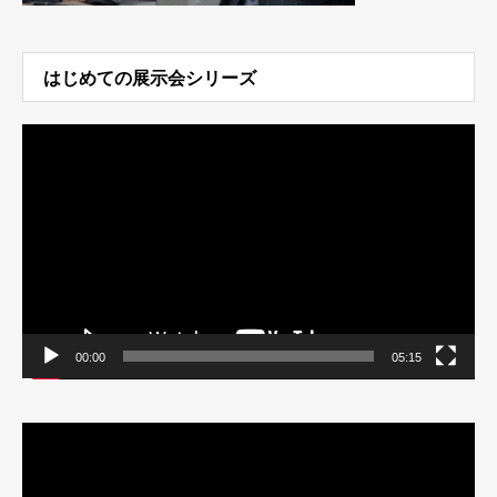
はじめての展示会シリーズ
動
画
プ
レ
ー
ヤ
ー
00:00
05:15
動
画
プ
レ
ー