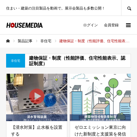
SEARCH
住まい・建築の注目製品を動画で。展示会製品も多数公開！
ログイン
会員登録
製品記事
非住宅
建物保証・制度（性能評価、住宅性能表示、認証制度）
ホーム
建物保証・制度（性能評価、住宅性能表示、認
非住宅
証制度）
【浸水対策】止水板を設置
ゼロエミッション東京に向
する
けた新制度と支援策を発信