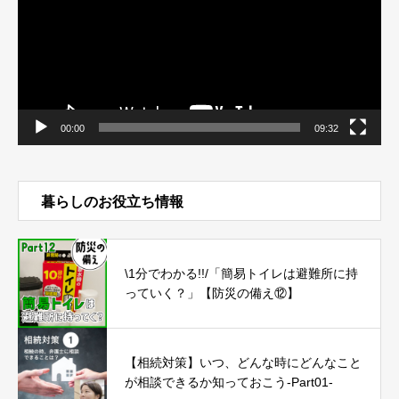
ヤ
ー
00:00
09:32
暮らしのお役立ち情報
\1分でわかる!!/「簡易トイレは避難所に持
っていく？」【防災の備え⑫】
【相続対策】いつ、どんな時にどんなこと
が相談できるか知っておこう-Part01-