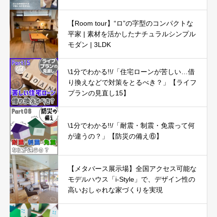
【Room tour】“ロ”の字型のコンパクトな
平家 | 素材を活かしたナチュラルシンプル
モダン | 3LDK
\1分でわかる!!/「住宅ローンが苦しい…借
り換えなどで対策をとるべき？」【ライフ
プランの見直し15】
\1分でわかる!!/「耐震・制震・免震って何
が違うの？」【防災の備え⑥】
【メタバース展示場】全国アクセス可能な
モデルハウス「i-Style」で、デザイン性の
高いおしゃれな家づくりを実現