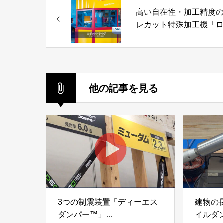
高い自在性・加工精度
レカット特殊加工機「
ットドライブ」フンデ
株式会社
他の記事を見る
3つの制震装置「ディーエス
建物の
ダンパー™」
イルダ