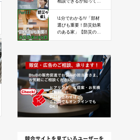
相談できるか知ってお
こう-Part01-
\1分でわかる!!/「部材
選びも重要！防災効果
のある家」【防災の備
え⑰】