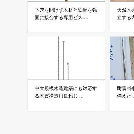
下穴を開けず木材と鉄骨を強
天然木
固に接合する専用ビス
立する
「テムステル」 シネジック
「Ukik
株式会社
モクパ
ンパテ
中大規模木造建築にも対応す
耐震×
る木質構造用長ねじ
備えた
「木構造用パイルパイクビ
高性能
ス」 株式会社カナイ
工業株