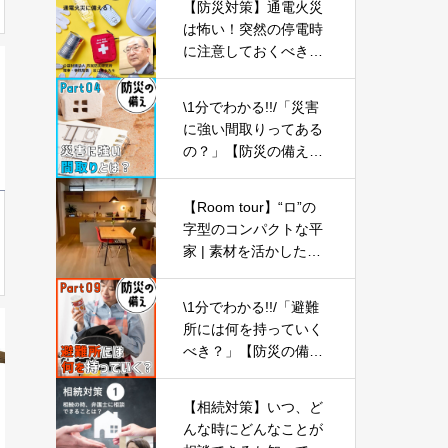
【防災対策】通電火災
は怖い！突然の停電時
に注意しておくべきこ
と-Part04-
\1分でわかる!!/「災害
に強い間取りってある
の？」【防災の備え
④】
【Room tour】“ロ”の
字型のコンパクトな平
家 | 素材を活かしたナ
チュラルシンプルモダ
ン | 3LDK
\1分でわかる!!/「避難
所には何を持っていく
べき？」【防災の備え
⑨】
【相続対策】いつ、ど
んな時にどんなことが