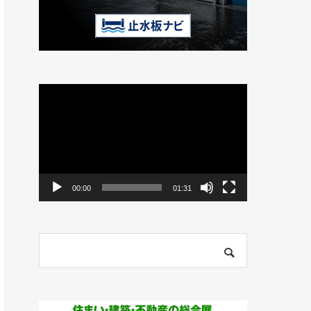
動
画
プ
レ
ー
ヤ
ー
00:00
01:31