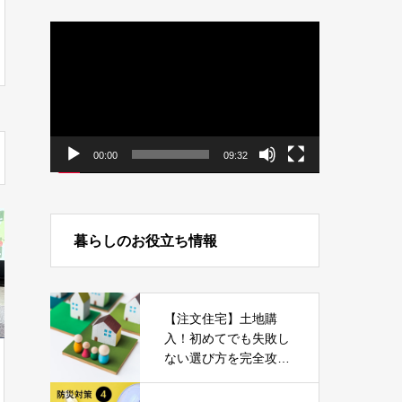
動
画
プ
レ
ー
ヤ
ー
00:00
09:32
暮らしのお役立ち情報
【注文住宅】土地購
入！初めてでも失敗し
ない選び方を完全攻
略！【土地探し】