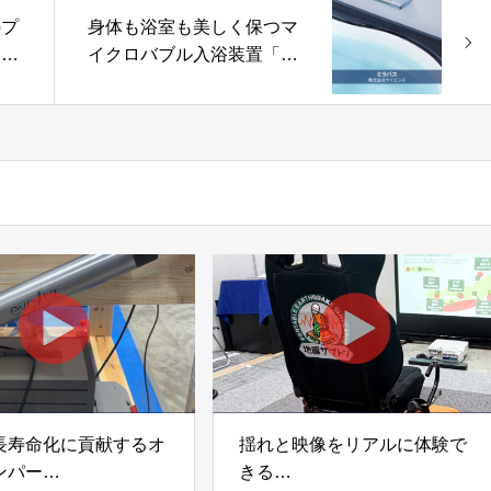
のプ
身体も浴室も美しく保つマ
ロボ
イクロバブル入浴装置「ミ
ガー
ラバス」株式会社サイエン
ス
長寿命化に貢献するオ
揺れと映像をリアルに体験で
ンパー
きる