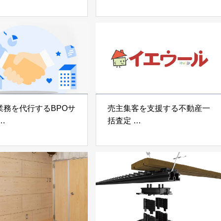
宅向け制振装置
可搬型地震動シミュレーター
z」
「地震ザブトン」
voltz
白山工業株式会社
業務を代行するBPOサ
売主集客を支援する不動産一
括査定
なげ」 株式会社いえ
「イエウール」 株式会社
OUP
Speee