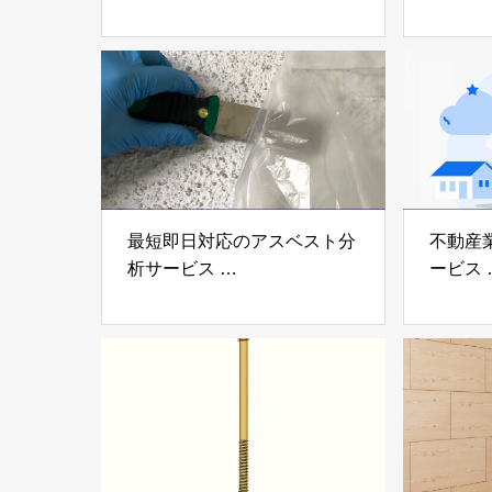
「ミューダム®」「制震テー
木造住
プ®」
「evolt
アイディールブレーン株式会
株式会社e
社
最短即日対応のアスベスト分
不動産
析サービス
ービス
「アスベスト分析サービス」
「らく
株式会社べスター
らぶGR