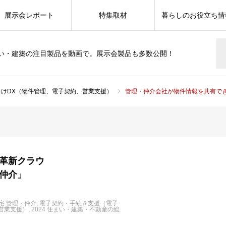
展示会レポート
特集取材
暮らしのお役立ち情
い・建築の注目製品を動画で。展示会製品も多数公開！
向けDX（物件管理、電子契約、営業支援）
管理・仲介会社が物件情報を共有できる革新ク
革新クラウ
仲介」
宅 管理・仲介
電子契約・手続き支援（電子
営業支援）
2024 住まい・建築・不動産の総