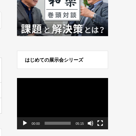
はじめての展示会シリーズ
動
画
プ
レ
ー
ヤ
ー
00:00
05:15