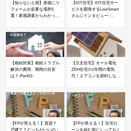
【知らないと損】老後にリ
【IOT住宅】IOT住宅サー
フォームが必要な場所5
ビスを開発するLiveSmart
選！家屋調査からわかった
さんにインタビュー -
失敗しないためのポイント
Part01-
【新築マイホーム】
【相続対策】相続トラブル
【注文住宅】オール電化
解決の費用、期間の目安
ZEH住宅の1年間の電気
は？-Part02-
代！エアコンを節約しなく
てもいいお得な家づくり
【ローコスト新築戸建て】
【FPが答える！】賃貸？
【FPが答える！】住宅ロ
戸建て？どっちがいいの -
ーンを組む前にしっておく