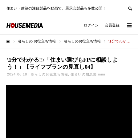
SEARCH
住まい・建築の注目製品を動画で。展示会製品も多数公開！
ログイン
会員登録
暮らしの お役立ち情報
暮らしのお役立ち情報
\1分でわかる!!/「住まい選びもFPに相談しよう！」【ライフプランの見直し04】
ホーム
\1分でわかる!!/「住まい選びもFPに相談しよ
う！」【ライフプランの見直し04】
2024.06.18
暮らしのお役立ち情報
住まいの知恵袋 mini