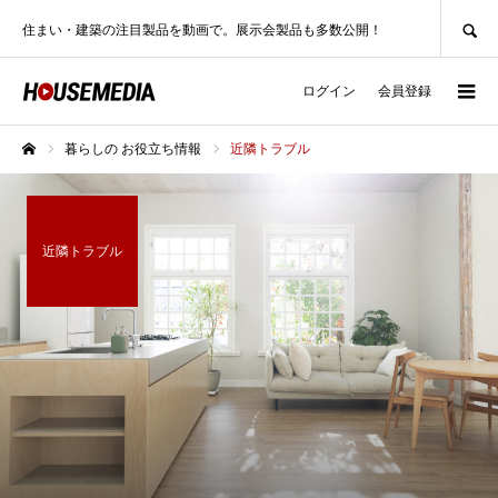
SEARCH
住まい・建築の注目製品を動画で。展示会製品も多数公開！
ログイン
会員登録
暮らしの お役立ち情報
近隣トラブル
ホーム
近隣トラブル