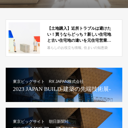
【土地購入】近所トラブルは避けた
い！買うならどっち？新しい住宅地
と古い住宅地の違いを元住宅営業が
徹底解説【戸建て】
暮らしのお役立ち情報
住まいの知恵袋
東京ビッグサイト RX JAPAN株式会社
2023 JAPAN BUILD-建築の先端技術展-
東京ビッグサイト 朝日新聞社