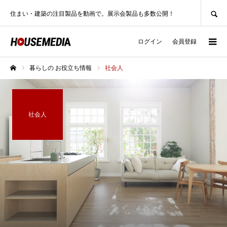
SEARCH
住まい・建築の注目製品を動画で。展示会製品も多数公開！
ログイン
会員登録
暮らしの お役立ち情報
社会人
ホーム
社会人