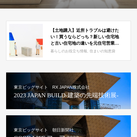
【土地購入】近所トラブルは避けた
い！買うならどっち？新しい住宅地
と古い住宅地の違いを元住宅営業が
徹底解説【戸建て】
暮らしのお役立ち情報
住まいの知恵袋
東京ビッグサイト RX JAPAN株式会社
2023 JAPAN BUILD-建築の先端技術展-
東京ビッグサイト 朝日新聞社