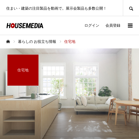
SEARCH
住まい・建築の注目製品を動画で。展示会製品も多数公開！
ログイン
会員登録
暮らしの お役立ち情報
住宅地
ホーム
住宅地