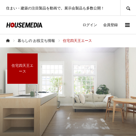
SEARCH
住まい・建築の注目製品を動画で。展示会製品も多数公開！
ログイン
会員登録
暮らしの お役立ち情報
住宅四天王エース
ホーム
住宅四天王エ
ース