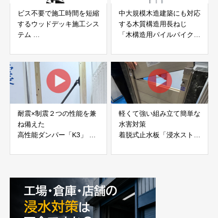
ビス不要で施工時間を短縮
中大規模木造建築にも対応
するウッドデッキ施工シス
する木質構造用長ねじ
テム
「木構造用パイルパイクビ
「Gradシステム」 GRAD
ス」 株式会社カナイ
JAPAN
耐震×制震２つの性能を兼
軽くて強い組み立て簡単な
ね備えた
水害対策
高性能ダンパー「K3」 富
着脱式止水板「浸水ストッ
士工業株式会社
パー」
富士工業株式会社