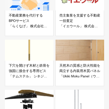
不動産業務を代行する
売主集客を支援する不動産
BPOサービス
一括査定
「らくなげ」 株式会社い
「イエウール」 株式会社
えらぶGROUP
Speee
下穴を開けず木材と鉄骨を
天然木の質感と防火性能を
強固に接合する専用ビス
両立する内装用木質パネル
「テムステル」 シネジッ
「Ukiki Moku Panel（ウキ
ク株式会社
キモクパネル）」 合同会
社サンパテック