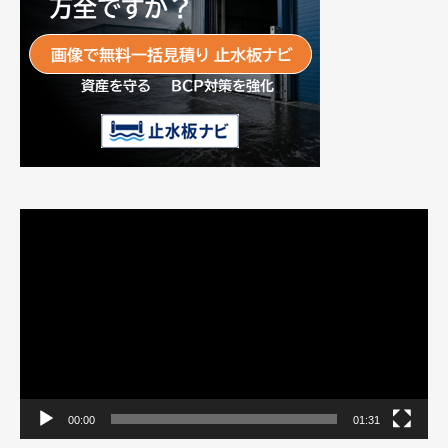
動
画
プ
レ
ー
ヤ
ー
00:00
01:31