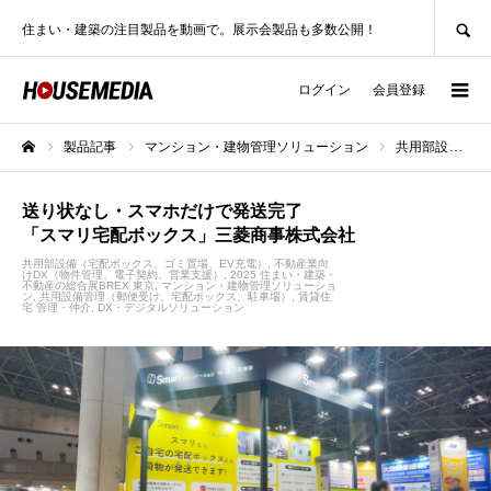
SEARCH
住まい・建築の注目製品を動画で。展示会製品も多数公開！
ログイン
会員登録
製品記事
マンション・建物管理ソリューション
共用部設備（宅配ボックス、ゴミ置場、EV充電）
ホーム
送り状なし・スマホだけで発送完了
「スマリ宅配ボックス」三菱商事株式会社
共用部設備（宅配ボックス、ゴミ置場、EV充電）
不動産業向
けDX（物件管理、電子契約、営業支援）
2025 住まい・建築・
不動産の総合展BREX 東京
マンション・建物管理ソリューショ
ン
共用設備管理（郵便受け、宅配ボックス、駐車場）
賃貸住
宅 管理・仲介
DX・デジタルソリューション