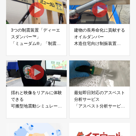
3つの制震装置「ディーエ
建物の長寿命化に貢献する
スダンパー™」
オイルダンパー
「ミューダム®」「制震テ
木造住宅向け制振装置
ープ®」
「evoltz」
アイディールブレーン株式
株式会社evoltz
会社
揺れと映像をリアルに体験
最短即日対応のアスベスト
できる
分析サービス
可搬型地震動シミュレータ
「アスベスト分析サービ
ー「地震ザブトン」
ス」 株式会社べスター
白山工業株式会社