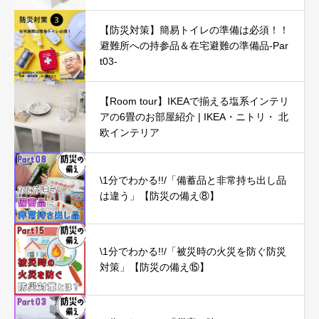
【防災対策】簡易トイレの準備は必須！！
避難所への持参品＆在宅避難の準備品-Par
t03-
【Room tour】IKEAで揃える塩系インテリ
アの6畳のお部屋紹介 | IKEA・ニトリ・ 北
欧インテリア
\1分でわかる!!/「備蓄品と非常持ち出し品
は違う」【防災の備え⑧】
\1分でわかる!!/「被災時の火災を防ぐ防災
対策」【防災の備え⑮】