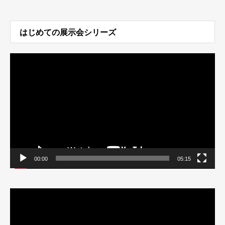
はじめての展示会シリーズ
動
画
プ
レ
ー
ヤ
ー
00:00
05:15
動
画
プ
レ
ー