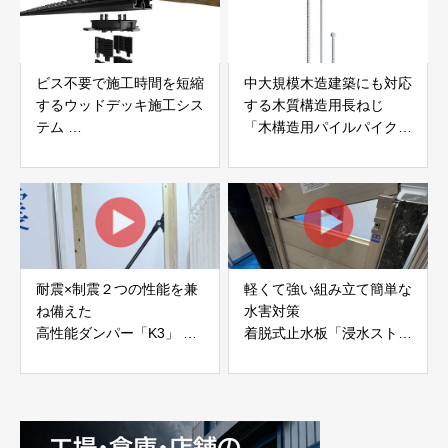
ビス不要で施工時間を短縮
中大規模木造建築にも対応
するウッドデッキ施工シス
する木質構造用長ねじ
テム
「木構造用パイルパイクビ
「Gradシステム」 GRAD
ス」 株式会社カナイ
JAPAN
耐震×制震２つの性能を兼
軽くて強い組み立て簡単な
ね備えた
水害対策
高性能ダンパー「K3」 富
着脱式止水板「浸水ストッ
士工業株式会社
パー」
富士工業株式会社