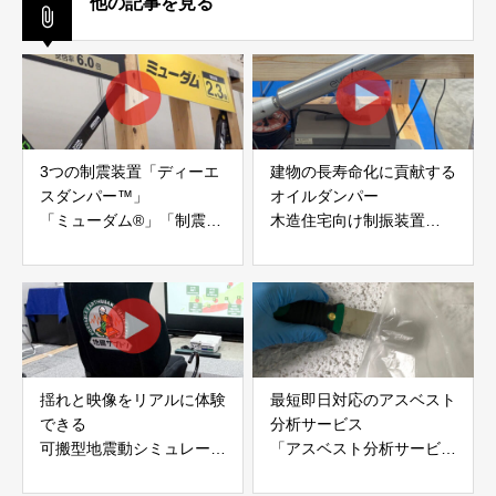
他の記事を見る
3つの制震装置「ディーエ
建物の長寿命化に貢献する
スダンパー™」
オイルダンパー
「ミューダム®」「制震テ
木造住宅向け制振装置
ープ®」
「evoltz」
アイディールブレーン株式
株式会社evoltz
会社
揺れと映像をリアルに体験
最短即日対応のアスベスト
できる
分析サービス
可搬型地震動シミュレータ
「アスベスト分析サービ
ー「地震ザブトン」
ス」 株式会社べスター