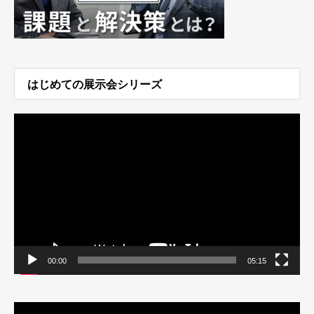
はじめての展示会シリーズ
動
画
プ
レ
ー
ヤ
ー
00:00
05:15
動