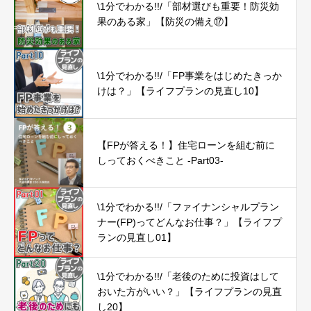
\1分でわかる!!/「部材選びも重要！防災効
果のある家」【防災の備え⑰】
\1分でわかる!!/「FP事業をはじめたきっか
けは？」【ライフプランの見直し10】
【FPが答える！】住宅ローンを組む前に
しっておくべきこと -Part03-
\1分でわかる!!/「ファイナンシャルプラン
ナー(FP)ってどんなお仕事？」【ライフプ
ランの見直し01】
\1分でわかる!!/「老後のために投資はして
おいた方がいい？」【ライフプランの見直
し20】