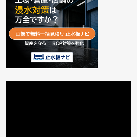
動
画
プ
レ
ー
ヤ
ー