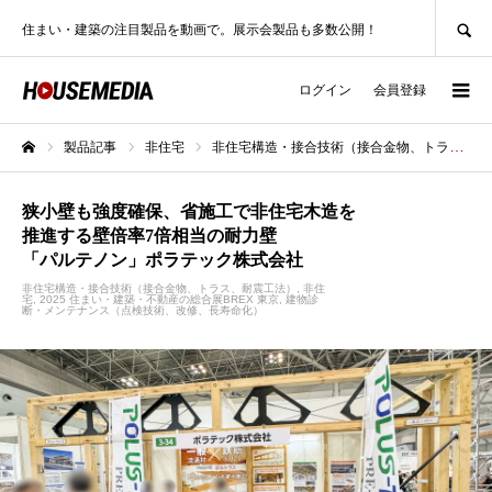
SEARCH
住まい・建築の注目製品を動画で。展示会製品も多数公開！
ログイン
会員登録
製品記事
非住宅
非住宅構造・接合技術（接合金物、トラス、耐震工法）
ホーム
狭小壁も強度確保、省施工で非住宅木造を
推進する壁倍率7倍相当の耐力壁
「パルテノン」ポラテック株式会社
非住宅構造・接合技術（接合金物、トラス、耐震工法）
非住
宅
2025 住まい・建築・不動産の総合展BREX 東京
建物診
断・メンテナンス（点検技術、改修、長寿命化）