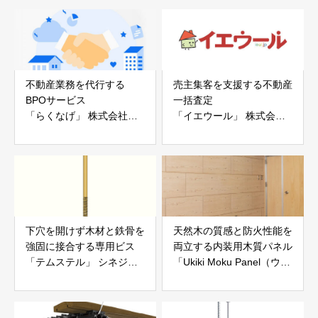
白山工業株式会社
不動産業務を代行する
売主集客を支援する不動産
BPOサービス
一括査定
「らくなげ」 株式会社い
「イエウール」 株式会社
えらぶGROUP
Speee
下穴を開けず木材と鉄骨を
天然木の質感と防火性能を
強固に接合する専用ビス
両立する内装用木質パネル
「テムステル」 シネジッ
「Ukiki Moku Panel（ウキ
ク株式会社
キモクパネル）」 合同会
社サンパテック