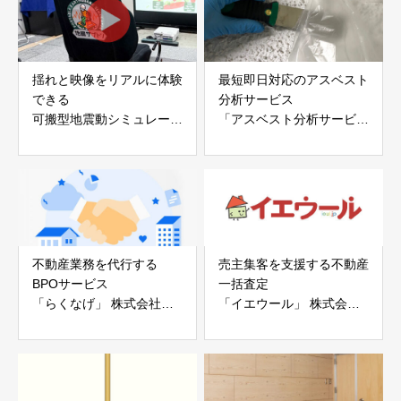
揺れと映像をリアルに体験
最短即日対応のアスベスト
できる
分析サービス
可搬型地震動シミュレータ
「アスベスト分析サービ
ー「地震ザブトン」
ス」 株式会社べスター
白山工業株式会社
不動産業務を代行する
売主集客を支援する不動産
BPOサービス
一括査定
「らくなげ」 株式会社い
「イエウール」 株式会社
えらぶGROUP
Speee