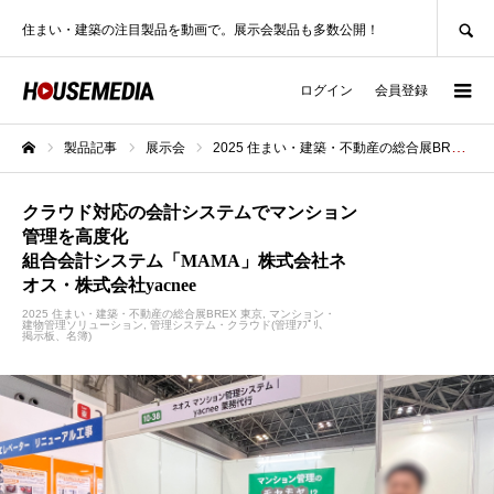
SEARCH
住まい・建築の注目製品を動画で。展示会製品も多数公開！
ログイン
会員登録
製品記事
展示会
2025 住まい・建築・不動産の総合展BREX 東京
ホーム
クラウド対応の会計システムでマンション
管理を高度化
組合会計システム「MAMA」株式会社ネ
オス・株式会社yacnee
2025 住まい・建築・不動産の総合展BREX 東京
マンション・
建物管理ソリューション
管理システム・クラウド(管理ｱﾌﾟﾘ、
掲示板、名簿)