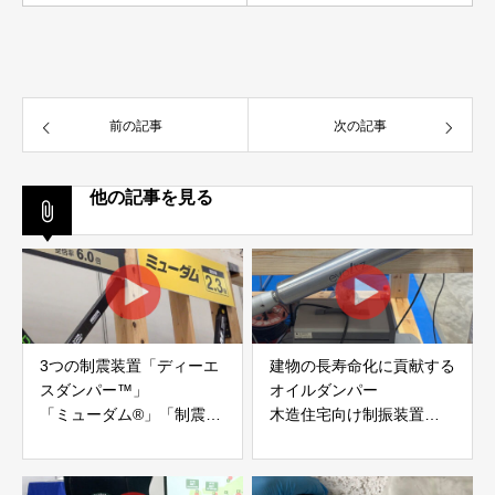
前の記事
次の記事
他の記事を見る
3つの制震装置「ディーエ
建物の長寿命化に貢献する
スダンパー™」
オイルダンパー
「ミューダム®」「制震テ
木造住宅向け制振装置
ープ®」
「evoltz」
アイディールブレーン株式
株式会社evoltz
会社