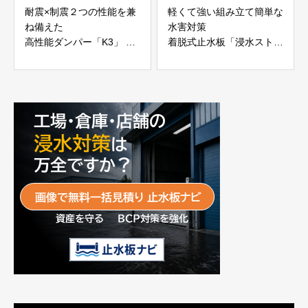
耐震×制震２つの性能を兼
軽くて強い組み立て簡単な
ね備えた
水害対策
高性能ダンパー「K3」 富
着脱式止水板「浸水ストッ
士工業株式会社
パー」
富士工業株式会社
動