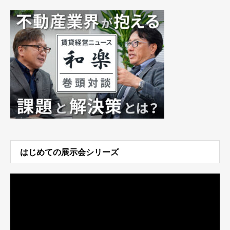
はじめての展示会シリーズ
動
画
プ
レ
ー
ヤ
ー