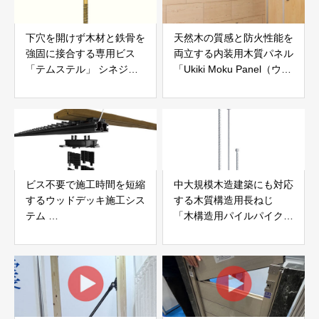
下穴を開けず木材と鉄骨を
天然木の質感と防火性能を
強固に接合する専用ビス
両立する内装用木質パネル
「テムステル」 シネジッ
「Ukiki Moku Panel（ウキ
ク株式会社
キモクパネル）」 合同会
社サンパテック
ビス不要で施工時間を短縮
中大規模木造建築にも対応
するウッドデッキ施工シス
する木質構造用長ねじ
テム
「木構造用パイルパイクビ
「Gradシステム」 GRAD
ス」 株式会社カナイ
JAPAN