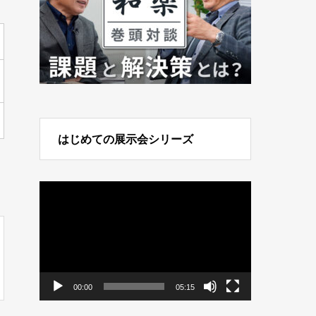
はじめての展示会シリーズ
動
画
プ
レ
ー
ヤ
ー
00:00
05:15