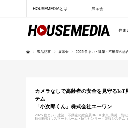
HOUSEMEDIAとは
展示会
住ま
製品記事
展示会
2025 住まい・建築・不動産の総合
ホーム
カメラなしで高齢者の安全を見守るIoT
テム
「小次郎くん」株式会社エーワン
2025 住まい・建築・不動産の総合展BREX 東京
防災・防犯
転倒検知）
スマートホーム・IoT
センサー・警報システム（