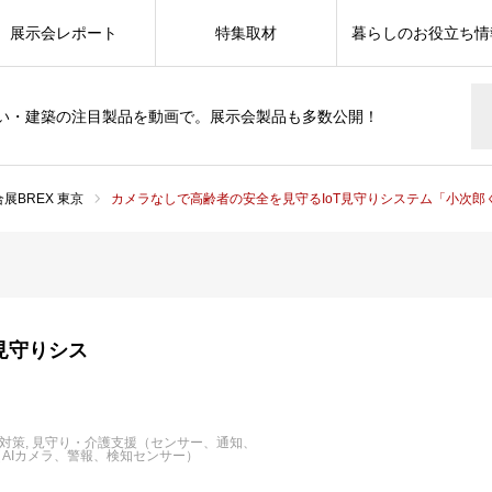
展示会レポート
特集取材
暮らしのお役立ち情
い・建築の注目製品を動画で。展示会製品も多数公開！
展BREX 東京
カメラなしで高齢者の安全を見守るIoT見守りシステム「小次郎
見守りシス
対策
見守り・介護支援（センサー、通知、
AIカメラ、警報、検知センサー）