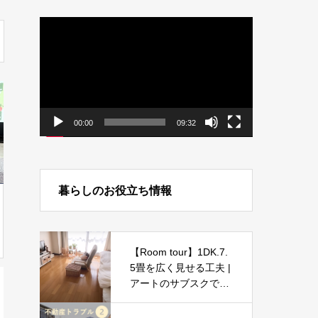
動
画
プ
レ
ー
ヤ
ー
00:00
09:32
暮らしのお役立ち情報
【Room tour】1DK.7.
5畳を広く見せる工夫 |
アートのサブスクで気
分転換◎ | プチプラ・
Casie・収納