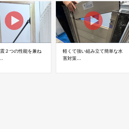
ック
制震２つの性能を兼ね
軽くて強い組み立て簡単な水
害対策
ダンパー「K3」 富士
着脱式止水板「浸水ストッパ
式会社
ー」
富士工業株式会社