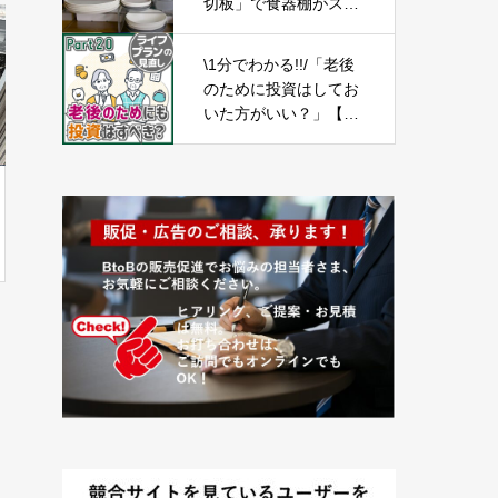
切板」で食器棚がスッ
キリ!すぐ使えるテクニ
ック
\1分でわかる!!/「老後
のために投資はしてお
いた方がいい？」【ラ
イフプランの見直し2
0】