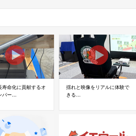
輝商事
長寿命化に貢献するオ
揺れと映像をリアルに体験で
ンパー
きる
宅向け制振装置
可搬型地震動シミュレーター
z」
「地震ザブトン」
voltz
白山工業株式会社