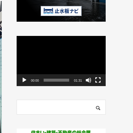
動
画
プ
レ
ー
ヤ
ー
00:00
01:31