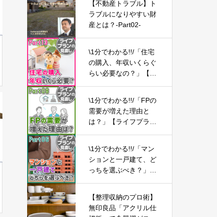
【不動産トラブル】ト
ラブルになりやすい財
産とは？-Part02-
\1分でわかる!!/「住宅
の購入、年収いくらぐ
らい必要なの？」【ラ
イフプランの見直し1
3】
\1分でわかる!!/「FPの
需要が増えた理由と
は？」【ライフプラン
の見直し08】
\1分でわかる!!/「マン
ションと一戸建て、ど
っちを選ぶべき？」
【ライフプランの見直
し06】
【整理収納のプロ術】
無印良品「アクリル仕