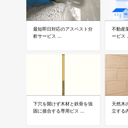
最短即日対応のアスベスト分
不動産
析サービス
ービス
「アスベスト分析サービス」
「らく
株式会社べスター
らぶGR
下穴を開けず木材と鉄骨を強
天然木
固に接合する専用ビス
立する
「テムステル」 シネジック
「Ukik
株式会社
モクパ