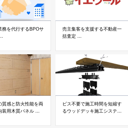
業務を代行するBPOサ
売主集客を支援する不動産一
括査定
なげ」 株式会社いえ
「イエウール」 株式会社
OUP
Speee
の質感と防火性能を両
ビス不要で施工時間を短縮す
内装用木質パネル
るウッドデッキ施工システム
i Moku Panel（ウキキ
「Gradシステム」 GRAD
ネル）」 合同会社サ
JAPAN