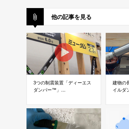
他の記事を見る
3つの制震装置「ディーエス
建物の
ダンパー™」
イルダ
「ミューダム®」「制震テー
木造住
プ®」
「evolt
アイディールブレーン株式会
株式会社e
社