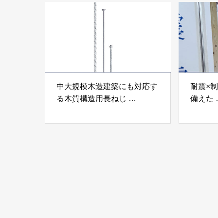
ンパテ
中大規模木造建築にも対応す
耐震×
る木質構造用長ねじ
備えた
「木構造用パイルパイクビ
高性能
ス」 株式会社カナイ
工業株