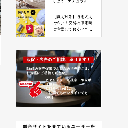
く使う | ナチュラルシ
ンプルなお部屋 | 韓
国・ナチュラル・北欧
【防災対策】通電火災
| 2LDK
は怖い！突然の停電時
に注意しておくべきこ
と-Part04-