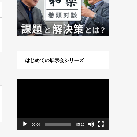
はじめての展示会シリーズ
動
画
プ
レ
ー
ヤ
ー
00:00
05:15