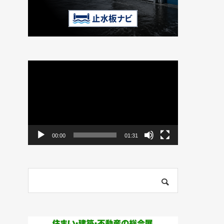
動
画
プ
レ
ー
ヤ
ー
00:00
01:31