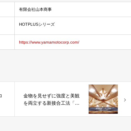
有限会社山本商事
HOTPLUSシリーズ
https://www.yamamotocorp.com/
ロ
金物を見せずに強度と美観
を両立する新接合工法「拡
張樹脂アンカー工法」木構
造システム株式会社