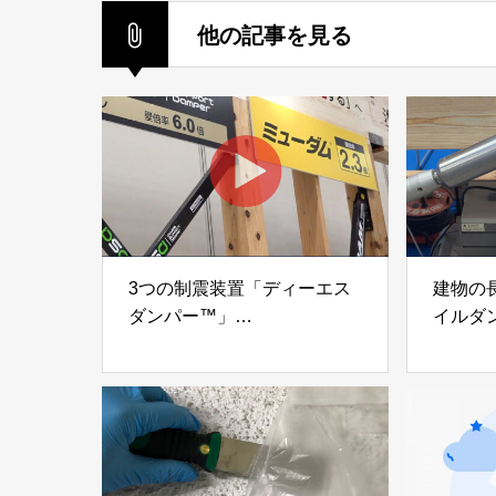
他の記事を見る
3つの制震装置「ディーエス
建物の
ダンパー™」
イルダ
「ミューダム®」「制震テー
木造住
プ®」
「evolt
アイディールブレーン株式会
株式会社e
社