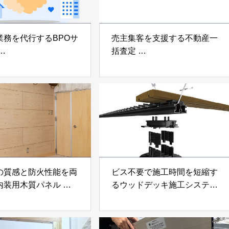
業務を代行するBPOサ
売主集客を支援する不動産一
括査定
なげ」 株式会社いえ
「イエウール」 株式会社
OUP
Speee
の質感と防火性能を両
ビス不要で施工時間を短縮す
内装用木質パネル
るウッドデッキ施工システム
i Moku Panel（ウキキ
「Gradシステム」 GRAD
ネル）」 合同会社サ
JAPAN
ック