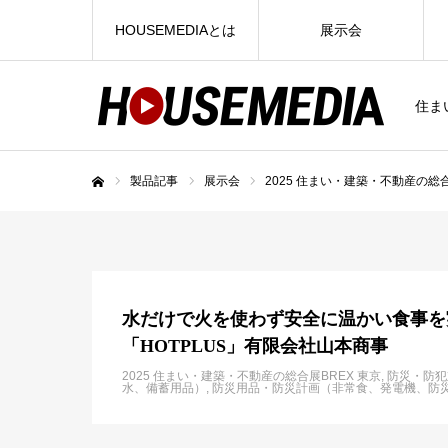
HOUSEMEDIAとは
展示会
住ま
製品記事
展示会
2025 住まい・建築・不動産の総合
ホーム
水だけで火を使わず安全に温かい食事を
「HOTPLUS」有限会社山本商事
2025 住まい・建築・不動産の総合展BREX 東京
防災・防犯
水、備蓄用品）
防災用品・防災計画（非常食、発電機、防