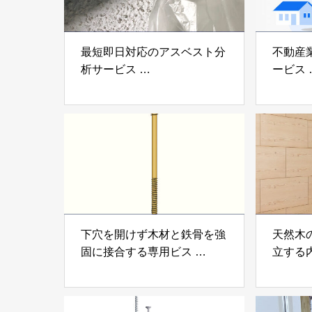
最短即日対応のアスベスト分
不動産
析サービス
ービス
「アスベスト分析サービス」
「らく
株式会社べスター
らぶGR
下穴を開けず木材と鉄骨を強
天然木
固に接合する専用ビス
立する
「テムステル」 シネジック
「Ukik
株式会社
モクパ
ンパテ