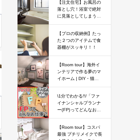
【注文住宅】お風呂の
落とし穴！浴室で絶対
に見落としてしまうポ
イント3選【新築マイ
ホーム】
【プロの収納例】たっ
た２つのアイテムで食
器棚がスッキリ！！
【Room tour】海外イ
ンテリアで作る夢のマ
イホーム | DIY・猫と
暮らす | 同い年夫婦の
4人と1匹
\1分でわかる!!/「ファ
イナンシャルプランナ
ー(FP)ってどんなお仕
事？」【ライフプラン
の見直し01】
【Room tour】コスパ
最強 プチリメイクで長