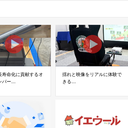
長寿命化に貢献するオ
揺れと映像をリアルに体験で
ンパー
きる
宅向け制振装置
可搬型地震動シミュレーター
z」
「地震ザブトン」
voltz
白山工業株式会社