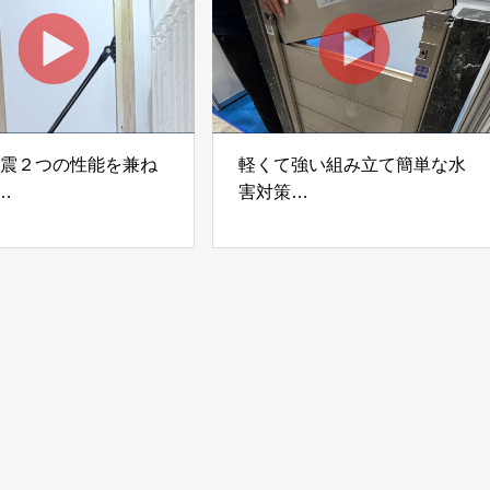
制震２つの性能を兼ね
軽くて強い組み立て簡単な水
害対策
ダンパー「K3」 富士
着脱式止水板「浸水ストッパ
式会社
ー」
富士工業株式会社