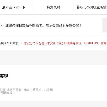
展示会レポート
特集取材
暮らしのお役立ち情
い・建築の注目製品を動画で。展示会製品も多数公開！
展BREX 東京
水だけで火を使わず安全に温かい食事を実現「HOTPLUS」有
実現
対策
非常用電源・備蓄（蓄電池、非常用
災訓練支援）