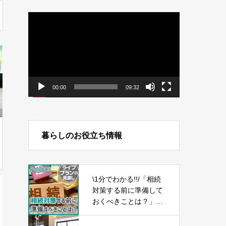
動
画
プ
レ
ー
ヤ
ー
00:00
09:32
暮らしのお役立ち情報
\1分でわかる!!/「相続
対策する前に準備して
おくべきことは？」
【ライフプランの見直
し23】