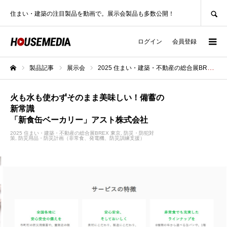
SEARCH
住まい・建築の注目製品を動画で。展示会製品も多数公開！
ログイン
会員登録
製品記事
展示会
2025 住まい・建築・不動産の総合展BREX 東京
ホーム
火も水も使わずそのまま美味しい！備蓄の
新常識
「新食缶ベーカリー」アスト株式会社
2025 住まい・建築・不動産の総合展BREX 東京
防災・防犯対
策
防災用品・防災計画（非常食、発電機、防災訓練支援）