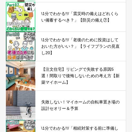
\1分でわかる!!/「震災時の備えはどれくら
い備蓄するべき？」【防災の備え⑦】
\1分でわかる!!/「老後のために投資はして
おいた方がいい？」【ライフプランの見直
し20】
【注文住宅】リビングで失敗する原因5
選！間取りで後悔しないための考え方【新
築マイホーム】
失敗しない！マイホームの自転車置き場の
設計セオリー＆予算
\1分でわかる!!/「相続対策する前に準備し