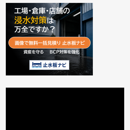
動
画
プ
レ
ー
ヤ
ー