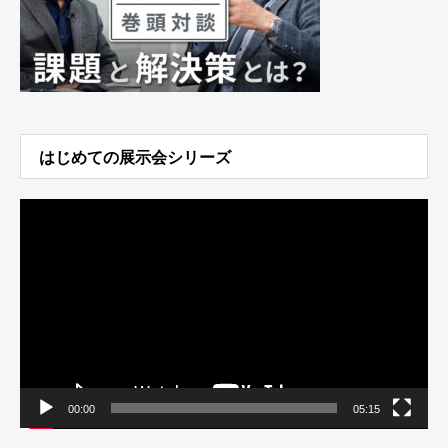
はじめての展示会シリーズ
動
画
プ
レ
ー
ヤ
ー
00:00
05:15