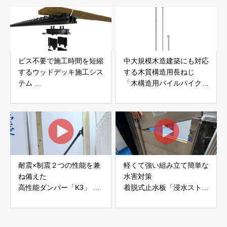
社サンパテック
ビス不要で施工時間を短縮
中大規模木造建築にも対応
するウッドデッキ施工シス
する木質構造用長ねじ
テム
「木構造用パイルパイクビ
「Gradシステム」 GRAD
ス」 株式会社カナイ
JAPAN
耐震×制震２つの性能を兼
軽くて強い組み立て簡単な
ね備えた
水害対策
高性能ダンパー「K3」 富
着脱式止水板「浸水ストッ
士工業株式会社
パー」
富士工業株式会社