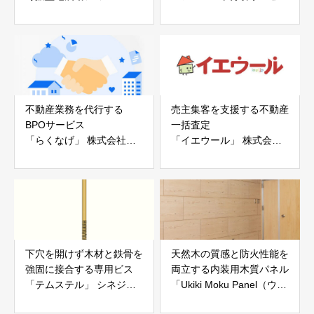
ー「地震ザブトン」
ス」 株式会社べスター
白山工業株式会社
不動産業務を代行する
売主集客を支援する不動産
BPOサービス
一括査定
「らくなげ」 株式会社い
「イエウール」 株式会社
えらぶGROUP
Speee
下穴を開けず木材と鉄骨を
天然木の質感と防火性能を
強固に接合する専用ビス
両立する内装用木質パネル
「テムステル」 シネジッ
「Ukiki Moku Panel（ウキ
ク株式会社
キモクパネル）」 合同会