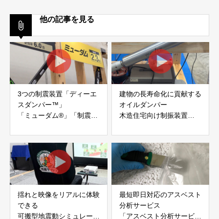
他の記事を見る
3つの制震装置「ディーエ
建物の長寿命化に貢献する
スダンパー™」
オイルダンパー
「ミューダム®」「制震テ
木造住宅向け制振装置
ープ®」
「evoltz」
アイディールブレーン株式
株式会社evoltz
会社
揺れと映像をリアルに体験
最短即日対応のアスベスト
できる
分析サービス
可搬型地震動シミュレータ
「アスベスト分析サービ