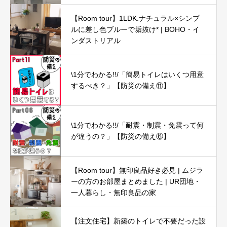
【Room tour】1LDK.ナチュラル×シンプ
ルに差し色ブルーで垢抜け* | BOHO・イ
ンダストリアル
\1分でわかる!!/「簡易トイレはいくつ用意
するべき？」【防災の備え⑪】
\1分でわかる!!/「耐震・制震・免震って何
が違うの？」【防災の備え⑥】
【Room tour】無印良品好き必見 | ムジラ
ーの方のお部屋まとめました | UR団地・
一人暮らし・無印良品の家
【注文住宅】新築のトイレで不要だった設