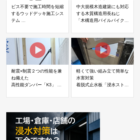
ビス不要で施工時間を短縮
中大規模木造建築にも対応
するウッドデッキ施工シス
する木質構造用長ねじ
テム
「木構造用パイルパイクビ
「Gradシステム」 GRAD
ス」 株式会社カナイ
JAPAN
耐震×制震２つの性能を兼
軽くて強い組み立て簡単な
ね備えた
水害対策
高性能ダンパー「K3」 富
着脱式止水板「浸水ストッ
士工業株式会社
パー」
富士工業株式会社