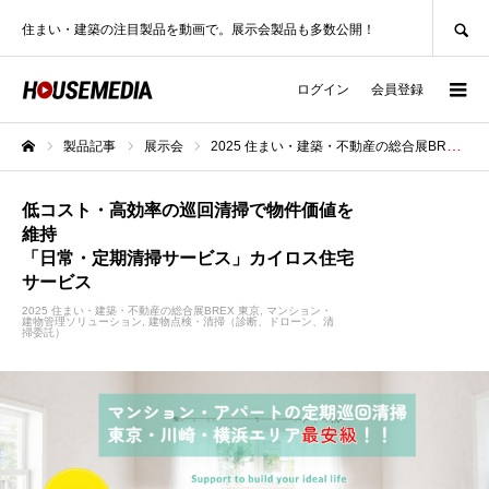
SEARCH
住まい・建築の注目製品を動画で。展示会製品も多数公開！
ログイン
会員登録
製品記事
展示会
2025 住まい・建築・不動産の総合展BREX 東京
ホーム
低コスト・高効率の巡回清掃で物件価値を
維持
「日常・定期清掃サービス」カイロス住宅
サービス
2025 住まい・建築・不動産の総合展BREX 東京
マンション・
建物管理ソリューション
建物点検・清掃（診断、ドローン、清
掃委託）