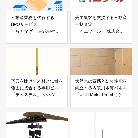
不動産業務を代行する
売主集客を支援する不動産
BPOサービス
一括査定
「らくなげ」 株式会社い
「イエウール」 株式会社
えらぶGROUP
Speee
下穴を開けず木材と鉄骨を
天然木の質感と防火性能を
強固に接合する専用ビス
両立する内装用木質パネル
「テムステル」 シネジッ
「Ukiki Moku Panel（ウキ
ク株式会社
キモクパネル）」 合同会
社サンパテック