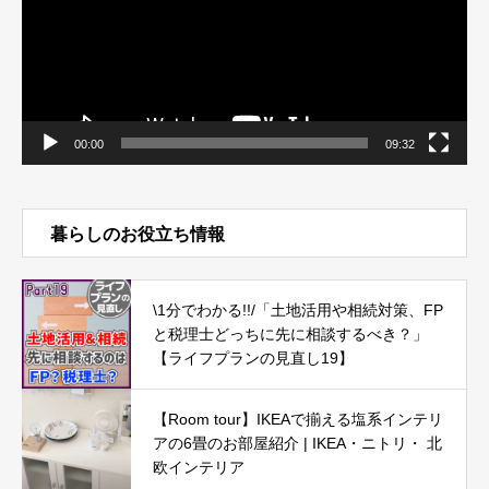
ー
00:00
09:32
暮らしのお役立ち情報
\1分でわかる!!/「土地活用や相続対策、FP
と税理士どっちに先に相談するべき？」
【ライフプランの見直し19】
【Room tour】IKEAで揃える塩系インテリ
アの6畳のお部屋紹介 | IKEA・ニトリ・ 北
欧インテリア