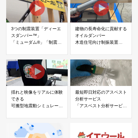
3つの制震装置「ディーエ
建物の長寿命化に貢献する
スダンパー™」
オイルダンパー
「ミューダム®」「制震テ
木造住宅向け制振装置
ープ®」
「evoltz」
アイディールブレーン株式
株式会社evoltz
会社
揺れと映像をリアルに体験
最短即日対応のアスベスト
できる
分析サービス
可搬型地震動シミュレータ
「アスベスト分析サービ
ー「地震ザブトン」
ス」 株式会社べスター
白山工業株式会社