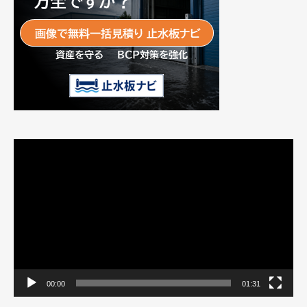
動
画
プ
レ
ー
ヤ
ー
00:00
01:31