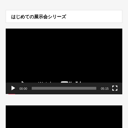
はじめての展示会シリーズ
動
画
プ
レ
ー
ヤ
ー
00:00
05:15
動
画
プ
レ
ー
ヤ