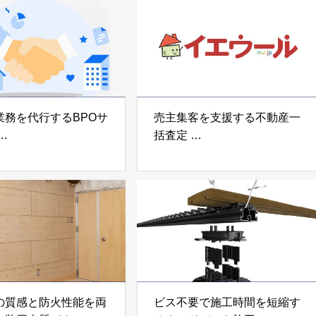
voltz
白山工業株式会社
業務を代行するBPOサ
売主集客を支援する不動産一
括査定
なげ」 株式会社いえ
「イエウール」 株式会社
OUP
Speee
の質感と防火性能を両
ビス不要で施工時間を短縮す