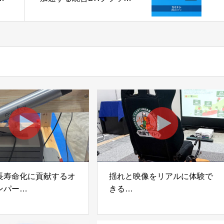
ン
フォーム「カミナシ」株式
会社カミナシ
長寿命化に貢献するオ
揺れと映像をリアルに体験で
ンパー
きる
宅向け制振装置
可搬型地震動シミュレーター
z」
「地震ザブトン」