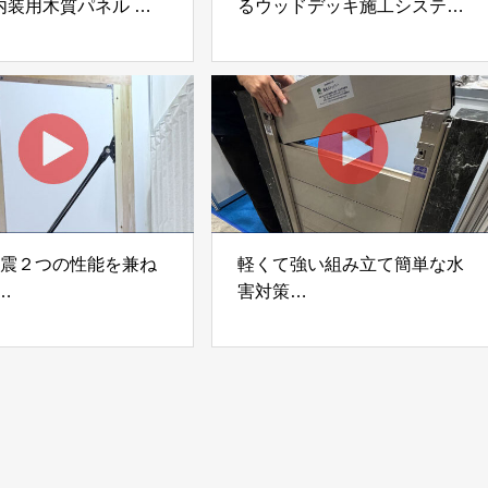
内装用木質パネル
るウッドデッキ施工システム
i Moku Panel（ウキキ
「Gradシステム」 GRAD
ネル）」 合同会社サ
JAPAN
ック
制震２つの性能を兼ね
軽くて強い組み立て簡単な水
害対策
ダンパー「K3」 富士
着脱式止水板「浸水ストッパ
式会社
ー」
富士工業株式会社