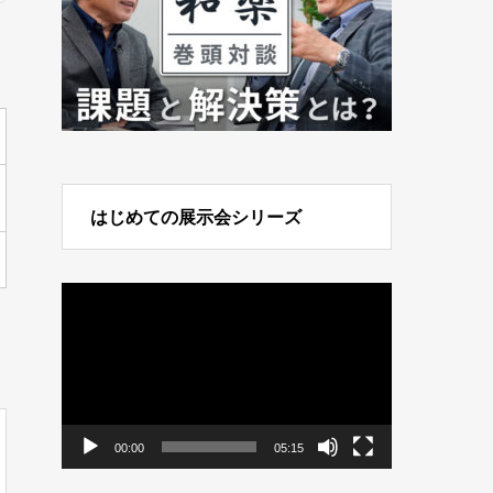
はじめての展示会シリーズ
動
画
プ
レ
ー
ヤ
ー
00:00
05:15