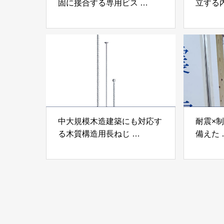
固に接合する専用ビス
立する
「テムステル」 シネジック
「Ukik
株式会社
モクパ
ンパテ
中大規模木造建築にも対応す
耐震×
る木質構造用長ねじ
備えた
「木構造用パイルパイクビ
高性能
ス」 株式会社カナイ
工業株