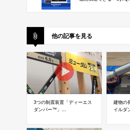
Remote」株式会社クア
ド
他の記事を見る
3つの制震装置「ディーエス
建物の
ダンパー™」
イルダ
「ミューダム®」「制震テー
木造住
プ®」
「evolt