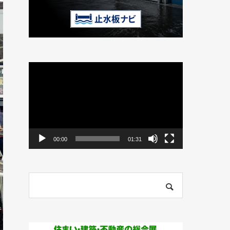
動
画
プ
レ
ー
ヤ
ー
00:00
01:31