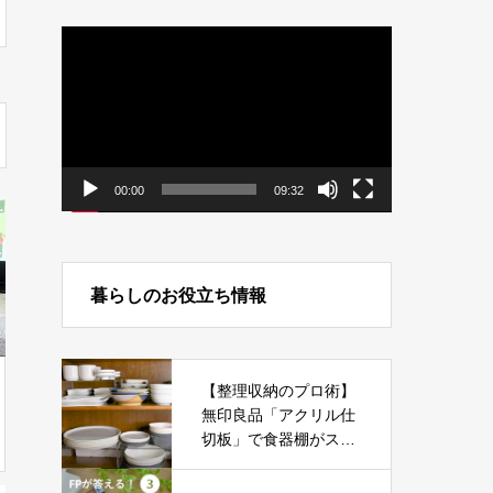
動
画
プ
レ
ー
ヤ
ー
00:00
09:32
暮らしのお役立ち情報
【整理収納のプロ術】
無印良品「アクリル仕
切板」で食器棚がスッ
キリ!すぐ使えるテクニ
ック