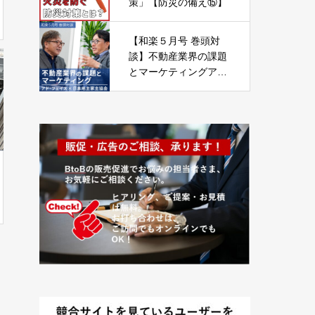
策」【防災の備え⑮】
【和楽５月号 巻頭対
談】不動産業界の課題
とマーケティングア
ド・フェイス × 日本地
主家主協会