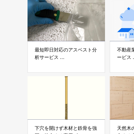
アイディールブレーン株式会
株式会社e
社
最短即日対応のアスベスト分
不動産
析サービス
ービス
「アスベスト分析サービス」
「らく
株式会社べスター
らぶGR
下穴を開けず木材と鉄骨を強
天然木