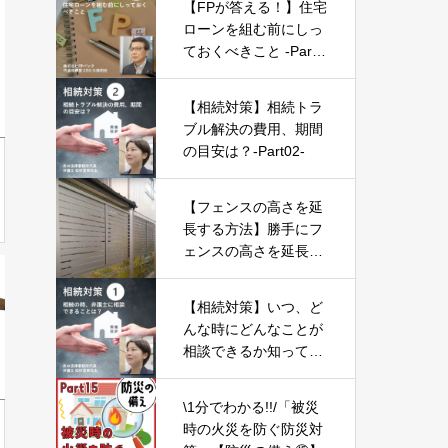
【FPが答える！】住宅
ローンを組む前にしっ
ておくべきこと -Part0
3-
【相続対策】相続トラ
ブル解決の費用、期間
の目安は？-Part02-
【フェンスの高さを延
長する方法】勝手にフ
ェンスの高さを延長す
るのはヤバすぎる！そ
の理由をお話します。
【相続対策】いつ、ど
んな時にどんなことが
相談できるか知ってお
こう-Part01-
\1分でわかる!!/「被災
時の火災を防ぐ防災対