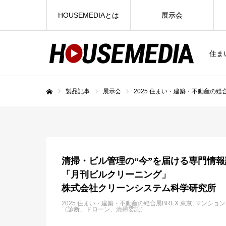
HOUSEMEDIAとは
展示会
住ま
製品記事
展示会
2025 住まい・建築・不動産の総合
ホーム
清掃・ビル管理の“今”を届ける専門情
「月刊ビルクリーニング」
株式会社クリーンシステム科学研究所
2025 住まい・建築・不動産の総合展BREX 東京
マンション
（診断、ドローン、清掃委託）