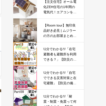
【注文住宅】オール電
化ZEH住宅の1年間の
電気代！エアコンを節
約しなくてもいいお得
な家づくり【ローコス
【Room tour】無印良
ト新築戸建て】
品好き必見 | ムジラー
の方のお部屋まとめま
した | UR団地・一人暮
らし・無印良品の家
\1分でわかる!!/「在宅
避難者も避難所を利用
できる？」【防災の備
え⑬】
\1分でわかる!!/「自宅
でできる災害対策と在
宅避難」【防災の備え
⑤】
\1分でわかる!!/「耐
震・制震・免震って何