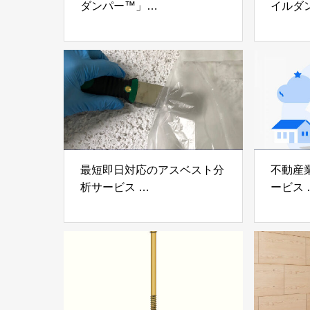
ダンパー™」
イルダ
「ミューダム®」「制震テー
木造住
プ®」
「evolt
アイディールブレーン株式会
株式会社e
社
最短即日対応のアスベスト分
不動産
析サービス
ービス
「アスベスト分析サービス」
「らく
株式会社べスター
らぶGR