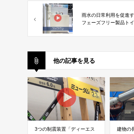
雨水の日常利用を促進
フェーズフリー製品ト
洗浄用・散水用雨水タ
「ピュアエデン」デン
ステック株式会社
他の記事を見る
3つの制震装置「ディーエス
建物の