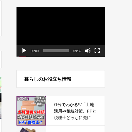
動
画
プ
レ
ー
ヤ
ー
00:00
09:32
暮らしのお役立ち情報
\1分でわかる!!/「土地
活用や相続対策、FPと
税理士どっちに先に相
談するべき？」【ライ
フプランの見直し19】