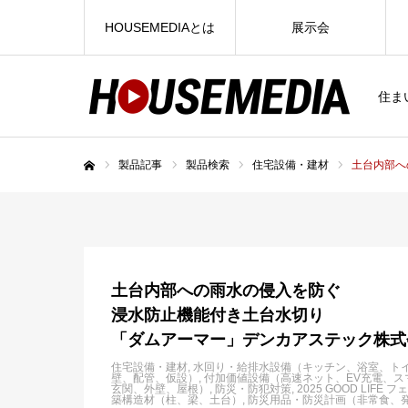
HOUSEMEDIAとは
展示会
住ま
製品記事
製品検索
住宅設備・建材
土台内部へ
ホーム
土台内部への雨水の侵入を防ぐ
浸水防止機能付き土台水切り
「ダムアーマー」デンカアステック株式
住宅設備・建材
水回り・給排水設備（キッチン、浴室、ト
壁、配管、仮設）
付加価値設備（高速ネット、EV充電、ス
玄関、外壁、屋根）
防災・防犯対策
2025 GOOD LIFE フ
築構造材（柱、梁、土台）
防災用品・防災計画（非常食、