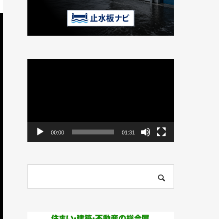
動
画
プ
レ
ー
ヤ
ー
00:00
01:31