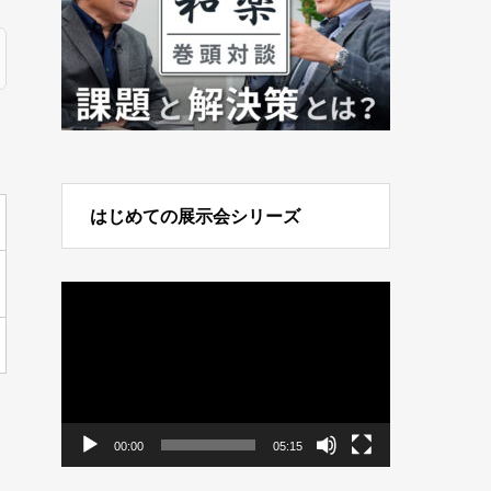
はじめての展示会シリーズ
動
画
プ
レ
ー
ヤ
ー
00:00
05:15