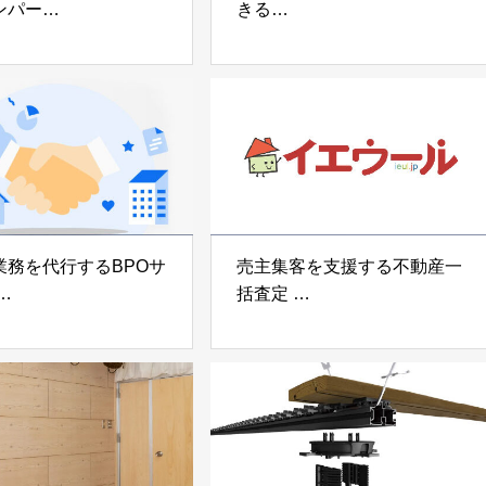
ンパー
きる
宅向け制振装置
可搬型地震動シミュレーター
z」
「地震ザブトン」
voltz
白山工業株式会社
業務を代行するBPOサ
売主集客を支援する不動産一
括査定
なげ」 株式会社いえ
「イエウール」 株式会社
OUP
Speee