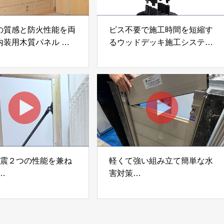
の質感と防火性能を両
ビス不要で施工時間を短縮す
内装用木質パネル
るウッドデッキ施工システム
i Moku Panel（ウキキ
「Gradシステム」 GRAD
ネル）」 合同会社サ
JAPAN
ック
制震２つの性能を兼ね
軽くて強い組み立て簡単な水
害対策
ダンパー「K3」 富士
着脱式止水板「浸水ストッパ
式会社
ー」
富士工業株式会社