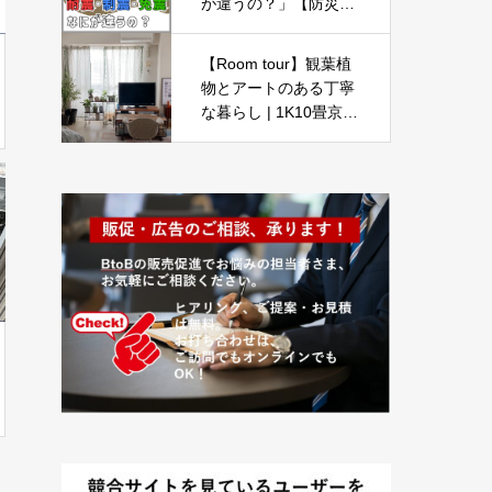
が違うの？」【防災の
備え⑥】
【Room tour】観葉植
物とアートのある丁寧
な暮らし | 1K10畳京都
一人暮らし女子