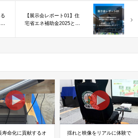
する
【展示会レポート01】住
イレ
宅省エネ補助金2025と展
ンク
示会で見えた最新トレンド
カア
～来場者ニーズ・業界別活
用事例レポート～
長寿命化に貢献するオ
揺れと映像をリアルに体験で