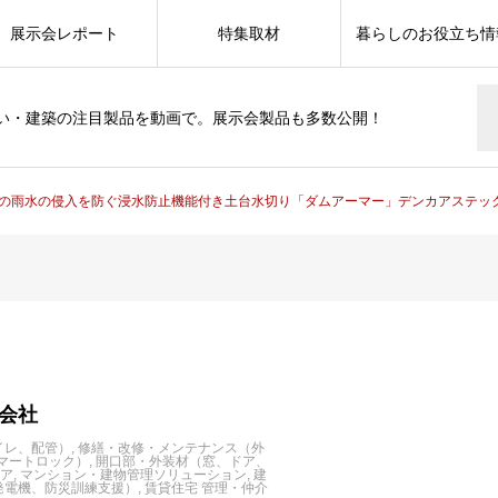
展示会レポート
特集取材
暮らしのお役立ち情
い・建築の注目製品を動画で。展示会製品も多数公開！
の雨水の侵入を防ぐ浸水防止機能付き土台水切り「ダムアーマー」デンカアステッ
会社
イレ、配管）
修繕・改修・メンテナンス（外
マートロック）
開口部・外装材（窓、ドア、
ェア
マンション・建物管理ソリューション
建
発電機、防災訓練支援）
賃貸住宅 管理・仲介