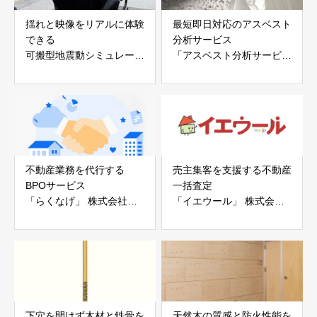
揺れと映像をリアルに体験
最短即日対応のアスベスト
できる
分析サービス
可搬型地震動シミュレータ
「アスベスト分析サービ
ー「地震ザブトン」
ス」 株式会社べスター
白山工業株式会社
不動産業務を代行する
売主集客を支援する不動産
BPOサービス
一括査定
「らくなげ」 株式会社い
「イエウール」 株式会社
えらぶGROUP
Speee
下穴を開けず木材と鉄骨を
天然木の質感と防火性能を