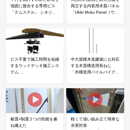
強固に接合する専用ビス
両立する内装用木質パネル
「テムステル」 シネジッ
「Ukiki Moku Panel（ウキ
ク株式会社
キモクパネル）」 合同会
社サンパテック
ビス不要で施工時間を短縮
中大規模木造建築にも対応
するウッドデッキ施工シス
する木質構造用長ねじ
テム
「木構造用パイルパイクビ
「Gradシステム」 GRAD
ス」 株式会社カナイ
JAPAN
耐震×制震２つの性能を兼
軽くて強い組み立て簡単な
ね備えた
水害対策