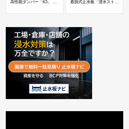
高性能ダンパー「K3」 富
着脱式止水板「浸水ストッ
士工業株式会社
パー」
富士工業株式会社
動
画
プ
レ