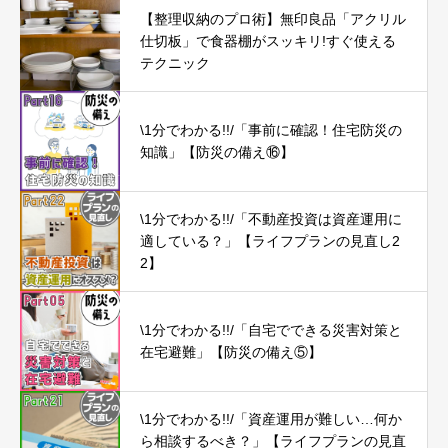
【整理収納のプロ術】無印良品「アクリル
仕切板」で食器棚がスッキリ!すぐ使える
テクニック
\1分でわかる!!/「事前に確認！住宅防災の
知識」【防災の備え⑯】
\1分でわかる!!/「不動産投資は資産運用に
適している？」【ライフプランの見直し2
2】
\1分でわかる!!/「自宅でできる災害対策と
在宅避難」【防災の備え⑤】
\1分でわかる!!/「資産運用が難しい…何か
ら相談するべき？」【ライフプランの見直