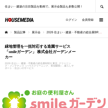
SEARCH
住まい・建築の注目製品を動画で。展示会製品も多数公開！
ログイン
会員登録
製品記事
展示会
2026 住まい・建築・不動産の総合展BREX 東京
ホーム
緑地管理を一括対応する造園サービス
「smileガーデン」 株式会社ガーデンメー
カー
2026 住まい・建築・不動産の総合展BREX 東京
クリーニン
グ・メンテナンス（ハウスクリーニング、害虫駆除）
暮らしサ
ポート・住まいのサービス