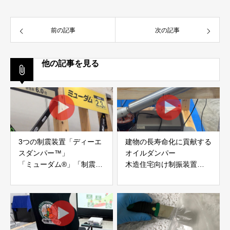
前の記事
次の記事
他の記事を見る
3つの制震装置「ディーエ
建物の長寿命化に貢献する
スダンパー™」
オイルダンパー
「ミューダム®」「制震テ
木造住宅向け制振装置
ープ®」
「evoltz」
アイディールブレーン株式
株式会社evoltz
会社