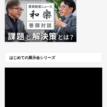
はじめての展示会シリーズ
動
画
プ
レ
ー
ヤ
ー