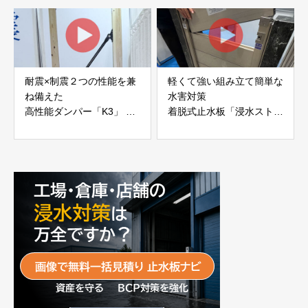
JAPAN
耐震×制震２つの性能を兼
軽くて強い組み立て簡単な
ね備えた
水害対策
高性能ダンパー「K3」 富
着脱式止水板「浸水ストッ
士工業株式会社
パー」
富士工業株式会社