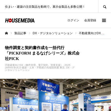
SEARCH
住まい・建築の注目製品を動画で。展示会製品も多数公開！
ログイン
会員登録
製品記事
DX・デジタルソリューション
不動産業向けDX（物件管理、電子契約、営業支援）
ホーム
物件調査と契約書作成を一括代行
「PICKFORM まるなげシリーズ」株式会
社PICK
不動産業向けDX（物件管理、電子契約、営業支援）
2025
JAPAN BUILD 建築・土木・不動産の先端技術展 東京
DX・デ
ジタルソリューション