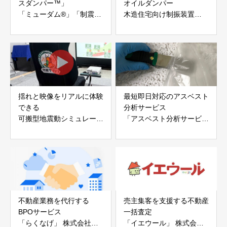
スダンパー™」
オイルダンパー
「ミューダム®」「制震テ
木造住宅向け制振装置
ープ®」
「evoltz」
アイディールブレーン株式
株式会社evoltz
会社
揺れと映像をリアルに体験
最短即日対応のアスベスト
できる
分析サービス
可搬型地震動シミュレータ
「アスベスト分析サービ
ー「地震ザブトン」
ス」 株式会社べスター
白山工業株式会社
不動産業務を代行する
売主集客を支援する不動産
BPOサービス
一括査定
「らくなげ」 株式会社い
「イエウール」 株式会社