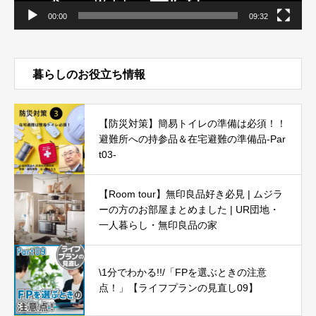
00:00
09:32
暮らしのお役立ち情報
【防災対策】簡易トイレの準備は必須！！
避難所への持参品＆在宅避難の準備品-Par
t03-
【Room tour】無印良品好き必見 | ムジラ
ーの方のお部屋まとめました | UR団地・
一人暮らし・無印良品の家
\1分でわかる!!/「FPを選ぶときの注意
点！」【ライフプランの見直し09】