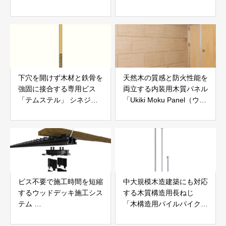
えらぶGROUP
Speee
下穴を開けず木材と鉄骨を
天然木の質感と防火性能を
強固に接合する専用ビス
両立する内装用木質パネル
「テムステル」 シネジッ
「Ukiki Moku Panel（ウキ
ク株式会社
キモクパネル）」 合同会
社サンパテック
ビス不要で施工時間を短縮
中大規模木造建築にも対応
するウッドデッキ施工シス
する木質構造用長ねじ
テム
「木構造用パイルパイクビ
「Gradシステム」 GRAD
ス」 株式会社カナイ