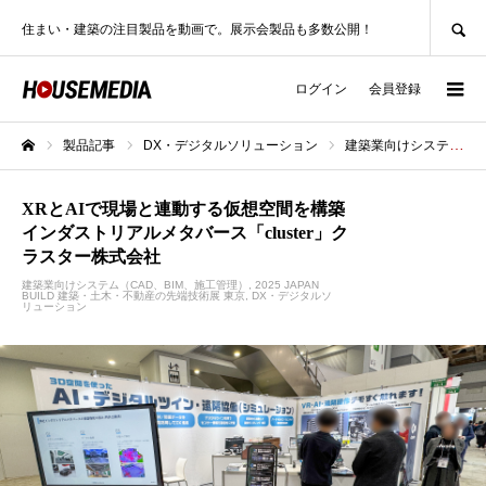
SEARCH
住まい・建築の注目製品を動画で。展示会製品も多数公開！
ログイン
会員登録
製品記事
DX・デジタルソリューション
建築業向けシステム（CAD、BIM、施工管理）
ホーム
XRとAIで現場と連動する仮想空間を構築
インダストリアルメタバース「cluster」ク
ラスター株式会社
建築業向けシステム（CAD、BIM、施工管理）
2025 JAPAN
BUILD 建築・土木・不動産の先端技術展 東京
DX・デジタルソ
リューション