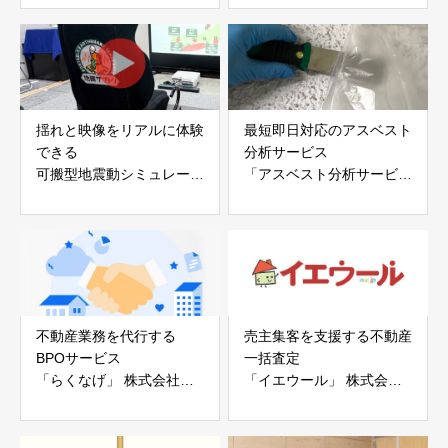
アイディールブレーン株式
株式会社evoltz
会社
揺れと映像をリアルに体験
最短即日対応のアスベスト
できる
分析サービス
可搬型地震動シミュレータ
「アスベスト分析サービ
ー「地震ザブトン」
ス」 株式会社べスター
白山工業株式会社
不動産業務を代行する
売主集客を支援する不動産
BPOサービス
一括査定
「らくなげ」 株式会社い
「イエウール」 株式会社
えらぶGROUP
Speee