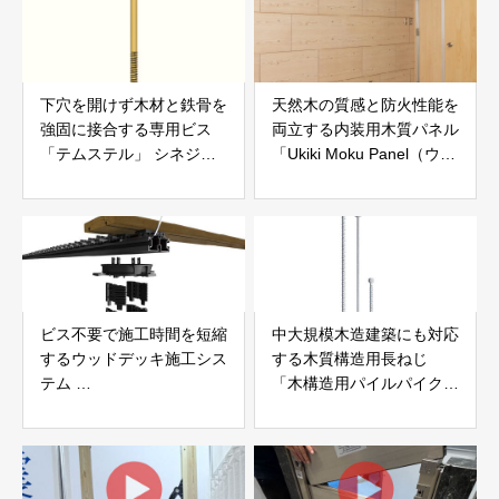
下穴を開けず木材と鉄骨を
天然木の質感と防火性能を
強固に接合する専用ビス
両立する内装用木質パネル
「テムステル」 シネジッ
「Ukiki Moku Panel（ウキ
ク株式会社
キモクパネル）」 合同会
社サンパテック
ビス不要で施工時間を短縮
中大規模木造建築にも対応
するウッドデッキ施工シス
する木質構造用長ねじ
テム
「木構造用パイルパイクビ
「Gradシステム」 GRAD
ス」 株式会社カナイ
JAPAN