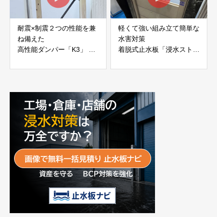
耐震×制震２つの性能を兼
軽くて強い組み立て簡単な
ね備えた
水害対策
高性能ダンパー「K3」 富
着脱式止水板「浸水ストッ
士工業株式会社
パー」
富士工業株式会社