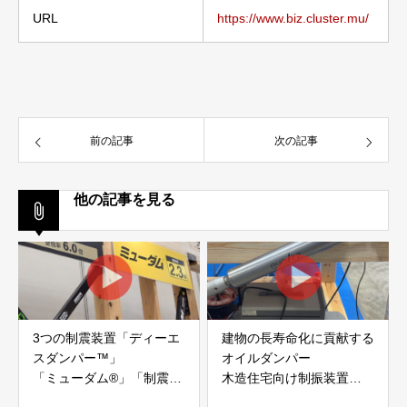
URL
https://www.biz.cluster.mu/
前の記事
次の記事
他の記事を見る
3つの制震装置「ディーエ
建物の長寿命化に貢献する
スダンパー™」
オイルダンパー
「ミューダム®」「制震テ
木造住宅向け制振装置
ープ®」
「evoltz」