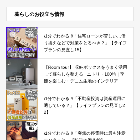
暮らしのお役立ち情報
\1分でわかる!!/「住宅ローンが苦しい…借
り換えなどで対策をとるべき？」【ライフ
プランの見直し15】
【Room tour】 収納ボックスをうまく活用
して暮らしを整える | ニトリ・100均 | 季
節を楽しむ・デニム生地のインテリア
\1分でわかる!!/「不動産投資は資産運用に
適している？」【ライフプランの見直し2
2】
\1分でわかる!!/「突然の停電時に最も注意