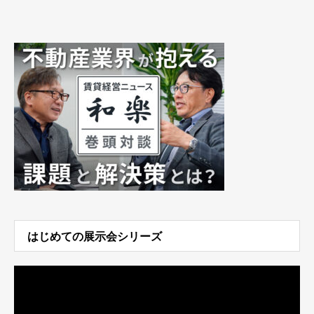
はじめての展示会シリーズ
動
画
プ
レ
ー