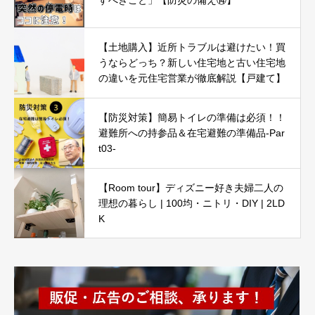
すべきこと」【防災の備え⑭】
【土地購入】近所トラブルは避けたい！買
うならどっち？新しい住宅地と古い住宅地
の違いを元住宅営業が徹底解説【戸建て】
【防災対策】簡易トイレの準備は必須！！
避難所への持参品＆在宅避難の準備品-Par
t03-
【Room tour】ディズニー好き夫婦二人の
理想の暮らし | 100均・ニトリ・DIY | 2LD
K