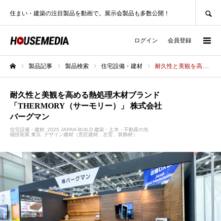
SEARCH
住まい・建築の注目製品を動画で。展示会製品も多数公開！
ログイン
会員登録
製品記事
製品検索
住宅設備・建材
耐久性と美観を高める熱処理木材ブランド 「THERMORY（サーモリー）」 株式会社バーグマン
ホーム
耐久性と美観を高める熱処理木材ブランド
「THERMORY（サーモリー）」 株式会社
バーグマン
住宅設備・建材
2025 JAPAN BUILD 建築・土木・不動産の先
端技術展 東京
デザイン建材（意匠建材、左官、装飾材）