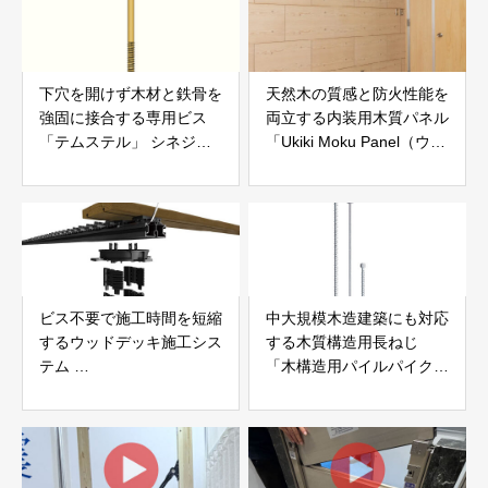
下穴を開けず木材と鉄骨を
天然木の質感と防火性能を
強固に接合する専用ビス
両立する内装用木質パネル
「テムステル」 シネジッ
「Ukiki Moku Panel（ウキ
ク株式会社
キモクパネル）」 合同会
社サンパテック
ビス不要で施工時間を短縮
中大規模木造建築にも対応
するウッドデッキ施工シス
する木質構造用長ねじ
テム
「木構造用パイルパイクビ
「Gradシステム」 GRAD
ス」 株式会社カナイ
JAPAN