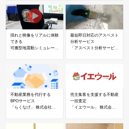
アイディールブレーン株式
株式会社evoltz
会社
揺れと映像をリアルに体験
最短即日対応のアスベスト
できる
分析サービス
可搬型地震動シミュレータ
「アスベスト分析サービ
ー「地震ザブトン」
ス」 株式会社べスター
白山工業株式会社
不動産業務を代行する
売主集客を支援する不動産
BPOサービス
一括査定
「らくなげ」 株式会社い
「イエウール」 株式会社
えらぶGROUP
Speee