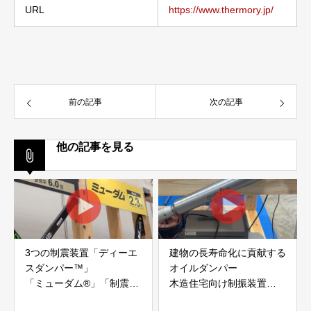
URL
https://www.thermory.jp/
前の記事
次の記事
他の記事を見る
3つの制震装置「ディーエ
建物の長寿命化に貢献する
スダンパー™」
オイルダンパー
「ミューダム®」「制震テ
木造住宅向け制振装置
ープ®」
「evoltz」