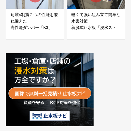
耐震×制震２つの性能を兼
軽くて強い組み立て簡単な
ね備えた
水害対策
高性能ダンパー「K3」 富
着脱式止水板「浸水ストッ
士工業株式会社
パー」
富士工業株式会社