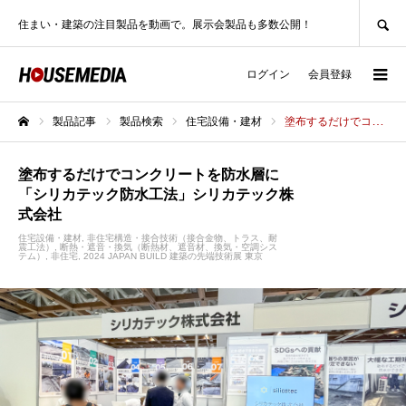
SEARCH
住まい・建築の注目製品を動画で。展示会製品も多数公開！
ログイン
会員登録
製品記事
製品検索
住宅設備・建材
塗布するだけでコンクリートを防水層に「シリカテック防水工法」シリカテック株式会社
ホーム
塗布するだけでコンクリートを防水層に
「シリカテック防水工法」シリカテック株
式会社
住宅設備・建材
非住宅構造・接合技術（接合金物、トラス、耐
震工法）
断熱・遮音・換気（断熱材、遮音材、換気・空調シス
テム）
非住宅
2024 JAPAN BUILD 建築の先端技術展 東京