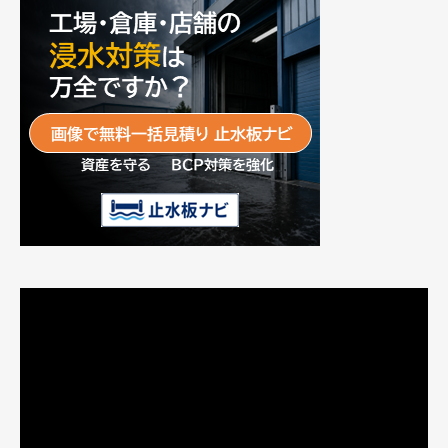
動
画
プ
レ
ー
ヤ
ー