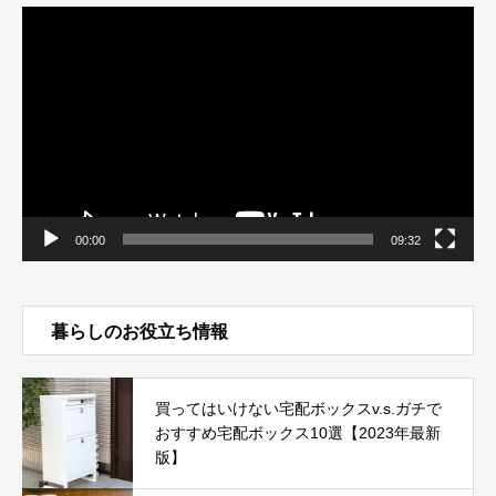
動
画
プ
レ
ー
ヤ
ー
00:00
09:32
暮らしのお役立ち情報
買ってはいけない宅配ボックスv.s.ガチで
おすすめ宅配ボックス10選【2023年最新
版】