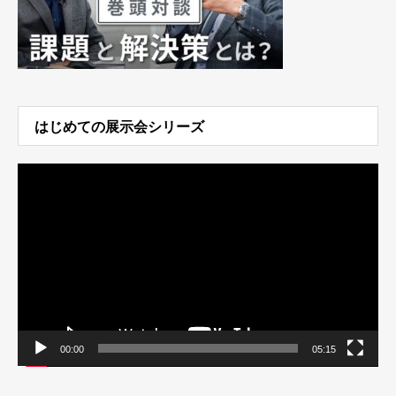
はじめての展示会シリーズ
動
画
プ
レ
ー
ヤ
ー
00:00
05:15