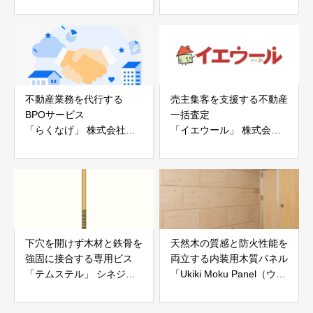
ー「地震ザブトン」
ス」 株式会社べスター
白山工業株式会社
不動産業務を代行する
売主集客を支援する不動産
BPOサービス
一括査定
「らくなげ」 株式会社い
「イエウール」 株式会社
えらぶGROUP
Speee
下穴を開けず木材と鉄骨を
天然木の質感と防火性能を
強固に接合する専用ビス
両立する内装用木質パネル
「テムステル」 シネジッ
「Ukiki Moku Panel（ウキ
ク株式会社
キモクパネル）」 合同会
社サンパテック