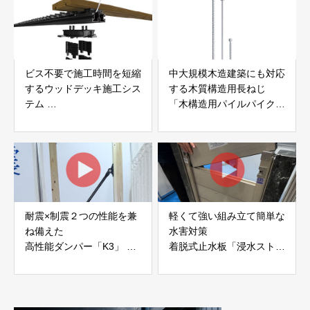
ビス不要で施工時間を短縮
中大規模木造建築にも対応
するウッドデッキ施工シス
する木質構造用長ねじ
テム
「木構造用パイルパイクビ
「Gradシステム」 GRAD
ス」 株式会社カナイ
JAPAN
耐震×制震２つの性能を兼
軽くて強い組み立て簡単な
ね備えた
水害対策
高性能ダンパー「K3」 富
着脱式止水板「浸水ストッ
士工業株式会社
パー」
富士工業株式会社