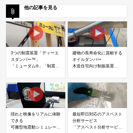
他の記事を見る
3つの制震装置「ディーエ
建物の長寿命化に貢献する
スダンパー™」
オイルダンパー
「ミューダム®」「制震テ
木造住宅向け制振装置
ープ®」
「evoltz」
アイディールブレーン株式
株式会社evoltz
会社
揺れと映像をリアルに体験
最短即日対応のアスベスト
できる
分析サービス
可搬型地震動シミュレータ
「アスベスト分析サービ