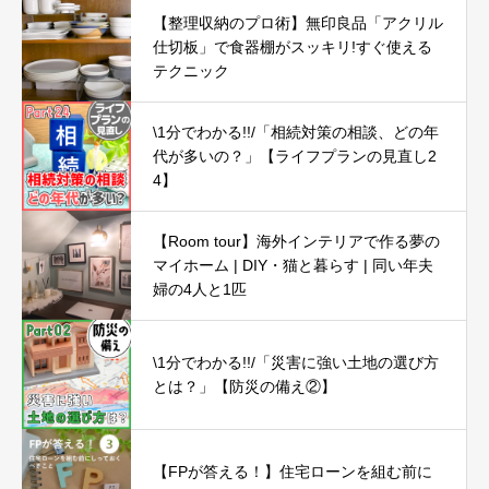
【整理収納のプロ術】無印良品「アクリル
仕切板」で食器棚がスッキリ!すぐ使える
テクニック
\1分でわかる!!/「相続対策の相談、どの年
代が多いの？」【ライフプランの見直し2
4】
【Room tour】海外インテリアで作る夢の
マイホーム | DIY・猫と暮らす | 同い年夫
婦の4人と1匹
\1分でわかる!!/「災害に強い土地の選び方
とは？」【防災の備え②】
【FPが答える！】住宅ローンを組む前に