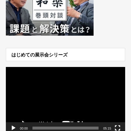
はじめての展示会シリーズ
動
画
プ
レ
ー
ヤ
ー
00:00
05:15