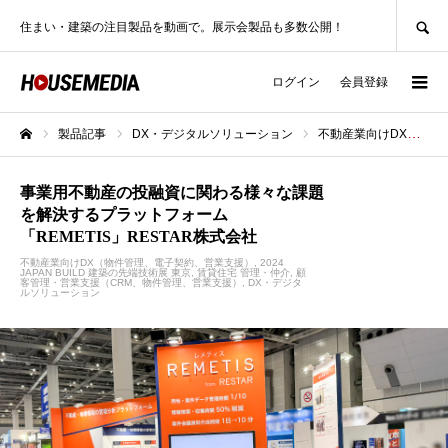
SEARCH
住まい・建築の注目製品を動画で。展示会製品も多数公開！
ログイン
会員登録
製品記事
DX・デジタルソリューション
不動産業向けDX（物件管理、電子契約、営業支援）
ホーム
事業用不動産の投融資に関わる様々な課題
を解決するプラットフォーム
「REMETIS」RESTAR株式会社
不動産業向けDX（物件管理、電子契約、営業支援）
2024
JAPAN BUILD 建築の先端技術展 東京
賃貸住宅 管理・仲介
顧
客管理・営業支援（CRM、物件管理、営業支援）
DX・デジタ
ルソリューション