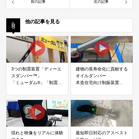
前の記事
次の記事
他の記事を見る
3つの制震装置「ディーエ
建物の長寿命化に貢献する
スダンパー™」
オイルダンパー
「ミューダム®」「制震テ
木造住宅向け制振装置
ープ®」
「evoltz」
アイディールブレーン株式
株式会社evoltz
会社
揺れと映像をリアルに体験
最短即日対応のアスベスト