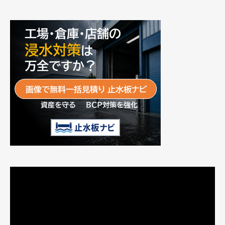
動
画
プ
レ
ー
ヤ
ー