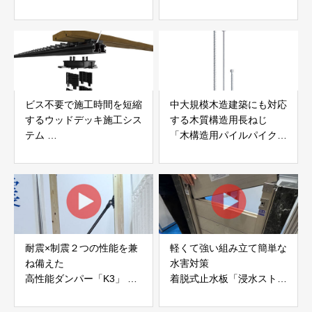
ク株式会社
キモクパネル）」 合同会
社サンパテック
ビス不要で施工時間を短縮
中大規模木造建築にも対応
するウッドデッキ施工シス
する木質構造用長ねじ
テム
「木構造用パイルパイクビ
「Gradシステム」 GRAD
ス」 株式会社カナイ
JAPAN
耐震×制震２つの性能を兼
軽くて強い組み立て簡単な
ね備えた
水害対策
高性能ダンパー「K3」 富
着脱式止水板「浸水ストッ
士工業株式会社
パー」
富士工業株式会社