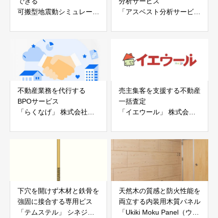
できる
分析サービス
可搬型地震動シミュレータ
「アスベスト分析サービ
ー「地震ザブトン」
ス」 株式会社べスター
白山工業株式会社
不動産業務を代行する
売主集客を支援する不動産
BPOサービス
一括査定
「らくなげ」 株式会社い
「イエウール」 株式会社
えらぶGROUP
Speee
下穴を開けず木材と鉄骨を
天然木の質感と防火性能を
強固に接合する専用ビス
両立する内装用木質パネル
「テムステル」 シネジッ
「Ukiki Moku Panel（ウキ