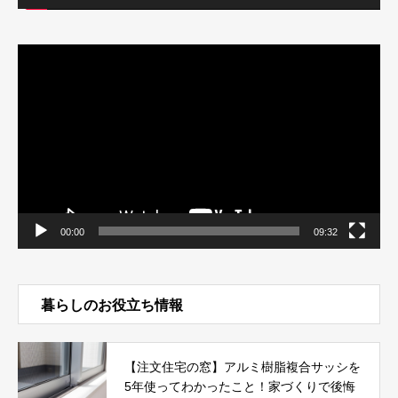
動
画
プ
レ
ー
ヤ
ー
00:00
09:32
暮らしのお役立ち情報
【注文住宅の窓】アルミ樹脂複合サッシを
5年使ってわかったこと！家づくりで後悔