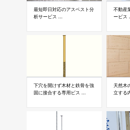
最短即日対応のアスベスト分
不動産
析サービス
ービス
「アスベスト分析サービス」
「らく
株式会社べスター
らぶGR
下穴を開けず木材と鉄骨を強
天然木
固に接合する専用ビス
立する
「テムステル」 シネジック
「Ukik
株式会社
モクパ
ンパテ