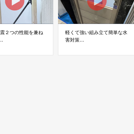
制震２つの性能を兼ね
軽くて強い組み立て簡単な水
害対策
ダンパー「K3」 富士
着脱式止水板「浸水ストッパ
式会社
ー」
富士工業株式会社