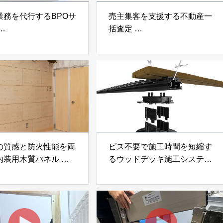
業務を代行するBPOサ
売主集客を支援する不動産一
括査定
なげ」 株式会社いえ
「イエウール」 株式会社
OUP
Speee
の質感と防火性能を両
ビス不要で施工時間を短縮す
内装用木質パネル
るウッドデッキ施工システム
i Moku Panel（ウキキ
「Gradシステム」 GRAD
ネル）」 合同会社サ
JAPAN
ック