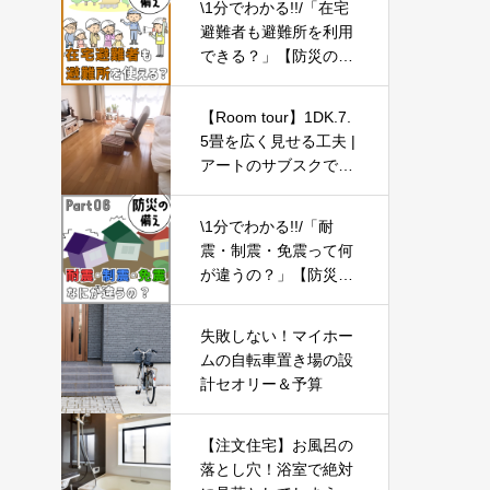
\1分でわかる!!/「在宅
避難者も避難所を利用
できる？」【防災の備
え⑬】
【Room tour】1DK.7.
5畳を広く見せる工夫 |
アートのサブスクで気
分転換◎ | プチプラ・
Casie・収納
\1分でわかる!!/「耐
震・制震・免震って何
が違うの？」【防災の
備え⑥】
失敗しない！マイホー
ムの自転車置き場の設
計セオリー＆予算
【注文住宅】お風呂の
落とし穴！浴室で絶対