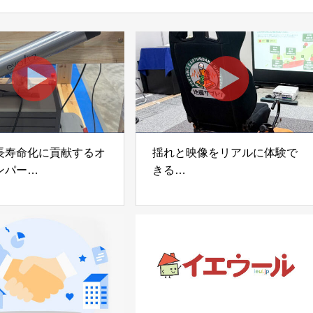
長寿命化に貢献するオ
揺れと映像をリアルに体験で
ンパー
きる
宅向け制振装置
可搬型地震動シミュレーター
z」
「地震ザブトン」
voltz
白山工業株式会社