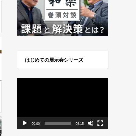
はじめての展示会シリーズ
動
画
プ
レ
ー
ヤ
ー
00:00
05:15