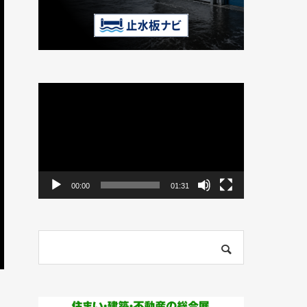
動
画
プ
レ
ー
ヤ
ー
00:00
01:31