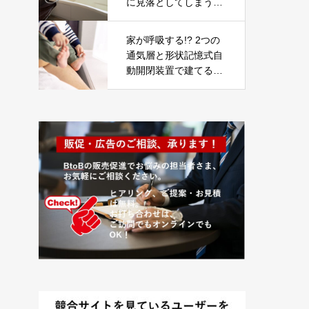
に見落としてしまうポ
イント3選【新築マイ
ホーム】
家が呼吸する!? 2つの
通気層と形状記憶式自
動開閉装置で建てる健
康住宅「WB HOUSE」
とは