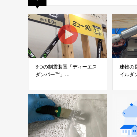
3つの制震装置「ディーエス
建物の
ダンパー™」
イルダ
「ミューダム®」「制震テー
木造住
プ®」
「evolt
アイディールブレーン株式会
株式会社e
社