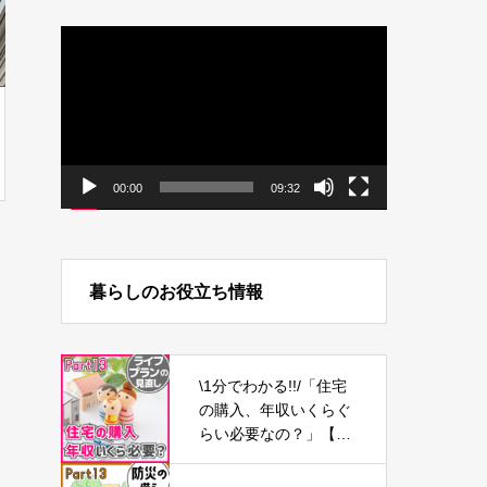
動
画
プ
レ
ー
ヤ
ー
00:00
09:32
暮らしのお役立ち情報
\1分でわかる!!/「住宅
の購入、年収いくらぐ
らい必要なの？」【ラ
イフプランの見直し1
3】