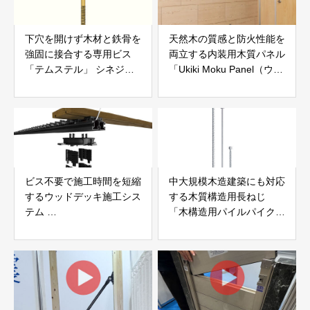
下穴を開けず木材と鉄骨を
天然木の質感と防火性能を
強固に接合する専用ビス
両立する内装用木質パネル
「テムステル」 シネジッ
「Ukiki Moku Panel（ウキ
ク株式会社
キモクパネル）」 合同会
社サンパテック
ビス不要で施工時間を短縮
中大規模木造建築にも対応
するウッドデッキ施工シス
する木質構造用長ねじ
テム
「木構造用パイルパイクビ
「Gradシステム」 GRAD
ス」 株式会社カナイ
JAPAN