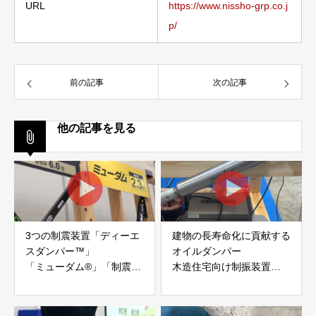
URL
https://www.nissho-grp.co.j
p/
前の記事
次の記事
他の記事を見る
3つの制震装置「ディーエ
建物の長寿命化に貢献する
スダンパー™」
オイルダンパー
「ミューダム®」「制震テ
木造住宅向け制振装置
ープ®」
「evoltz」
アイディールブレーン株式
株式会社evoltz
会社