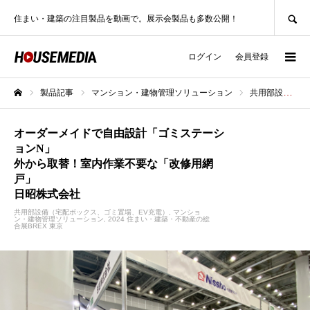
SEARCH
住まい・建築の注目製品を動画で。展示会製品も多数公開！
ログイン
会員登録
製品記事
マンション・建物管理ソリューション
共用部設備（宅配ボックス、ゴミ置場、EV充電）
ホーム
オーダーメイドで自由設計「ゴミステーシ
ョンN」
外から取替！室内作業不要な「改修用網
戸」
日昭株式会社
共用部設備（宅配ボックス、ゴミ置場、EV充電）
マンショ
ン・建物管理ソリューション
2024 住まい・建築・不動産の総
合展BREX 東京