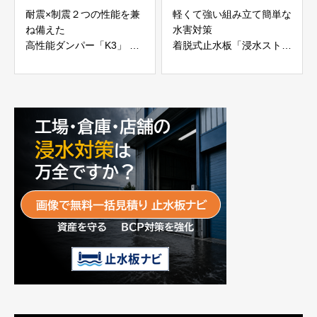
耐震×制震２つの性能を兼
軽くて強い組み立て簡単な
ね備えた
水害対策
高性能ダンパー「K3」 富
着脱式止水板「浸水ストッ
士工業株式会社
パー」
富士工業株式会社