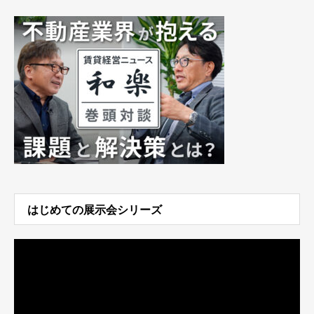
はじめての展示会シリーズ
動
画
プ
レ
ー
ヤ
ー