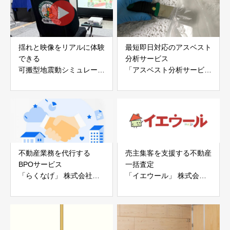
揺れと映像をリアルに体験
最短即日対応のアスベスト
できる
分析サービス
可搬型地震動シミュレータ
「アスベスト分析サービ
ー「地震ザブトン」
ス」 株式会社べスター
白山工業株式会社
不動産業務を代行する
売主集客を支援する不動産
BPOサービス
一括査定
「らくなげ」 株式会社い
「イエウール」 株式会社
えらぶGROUP
Speee