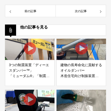
前の記事
次の記事
他の記事を見る
3つの制震装置「ディーエ
建物の長寿命化に貢献する
スダンパー™」
オイルダンパー
「ミューダム®」「制震テ
木造住宅向け制振装置
ープ®」
「evoltz」
アイディールブレーン株式
株式会社evoltz
会社