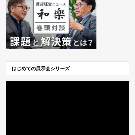
はじめての展示会シリーズ
動
画
プ
レ
ー
ヤ
ー