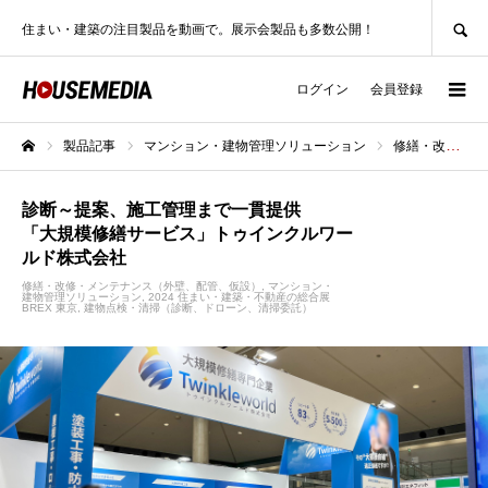
SEARCH
住まい・建築の注目製品を動画で。展示会製品も多数公開！
ログイン
会員登録
製品記事
マンション・建物管理ソリューション
修繕・改修・メンテナンス（外壁、配管、仮設）
ホーム
診断～提案、施工管理まで一貫提供
「大規模修繕サービス」トゥインクルワー
ルド株式会社
修繕・改修・メンテナンス（外壁、配管、仮設）
マンション・
建物管理ソリューション
2024 住まい・建築・不動産の総合展
BREX 東京
建物点検・清掃（診断、ドローン、清掃委託）