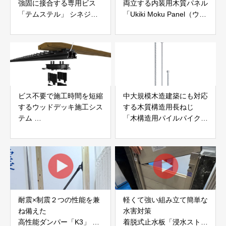
強固に接合する専用ビス
両立する内装用木質パネル
「テムステル」 シネジッ
「Ukiki Moku Panel（ウキ
ク株式会社
キモクパネル）」 合同会
社サンパテック
ビス不要で施工時間を短縮
中大規模木造建築にも対応
するウッドデッキ施工シス
する木質構造用長ねじ
テム
「木構造用パイルパイクビ
「Gradシステム」 GRAD
ス」 株式会社カナイ
JAPAN
耐震×制震２つの性能を兼
軽くて強い組み立て簡単な
ね備えた
水害対策
高性能ダンパー「K3」 富
着脱式止水板「浸水ストッ