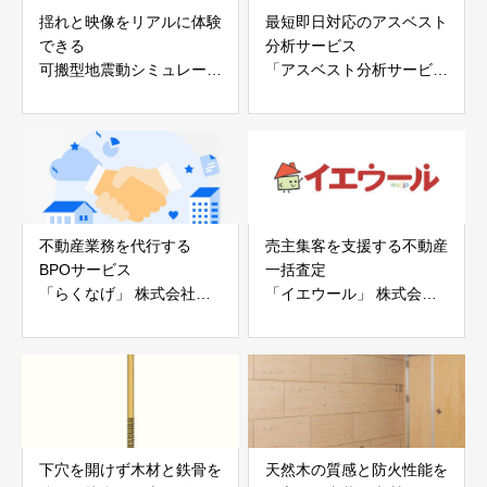
揺れと映像をリアルに体験
最短即日対応のアスベスト
できる
分析サービス
可搬型地震動シミュレータ
「アスベスト分析サービ
ー「地震ザブトン」
ス」 株式会社べスター
白山工業株式会社
不動産業務を代行する
売主集客を支援する不動産
BPOサービス
一括査定
「らくなげ」 株式会社い
「イエウール」 株式会社
えらぶGROUP
Speee
下穴を開けず木材と鉄骨を
天然木の質感と防火性能を