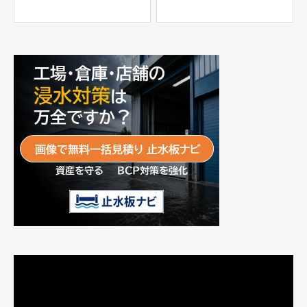
士工業株式会社
パー」
富士工業株式会社
動
画
プ
レ
ー