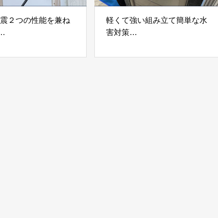
制震２つの性能を兼ね
軽くて強い組み立て簡単な水
害対策
ダンパー「K3」 富士
着脱式止水板「浸水ストッパ
式会社
ー」
富士工業株式会社