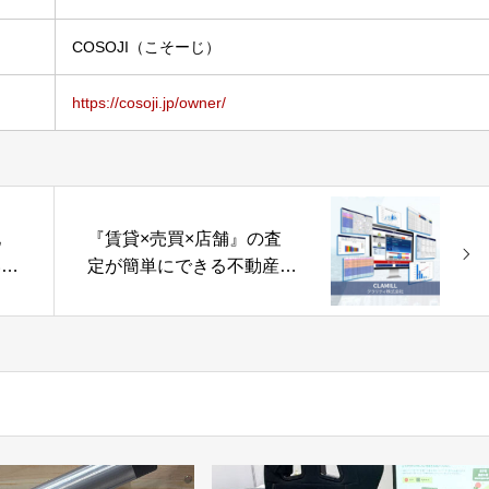
COSOJI（こそーじ）
https://cosoji.jp/owner/
地
『賃貸×売買×店舗』の査
いう
定が簡単にできる不動産査
ジ」
定システム「CLAMILL」
ジ協
クラリティ株式会社