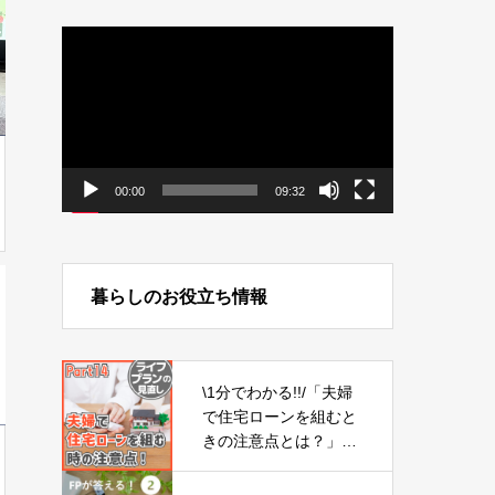
動
画
プ
レ
ー
ヤ
ー
00:00
09:32
暮らしのお役立ち情報
\1分でわかる!!/「夫婦
で住宅ローンを組むと
きの注意点とは？」
【ライフプランの見直
し14】