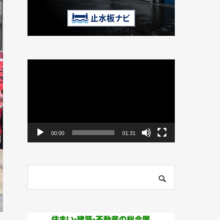
動
画
プ
レ
ー
ヤ
ー
00:00
01:31