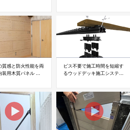
なげ」 株式会社いえ
「イエウール」 株式会社
OUP
Speee
の質感と防火性能を両
ビス不要で施工時間を短縮す
内装用木質パネル
るウッドデッキ施工システム
i Moku Panel（ウキキ
「Gradシステム」 GRAD
ネル）」 合同会社サ
JAPAN
ック