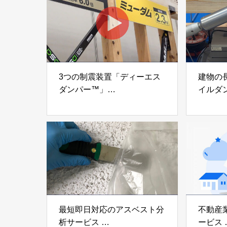
3つの制震装置「ディーエス
建物の
ダンパー™」
イルダ
「ミューダム®」「制震テー
木造住
プ®」
「evolt
アイディールブレーン株式会
株式会社e
社
最短即日対応のアスベスト分
不動産
析サービス
ービス