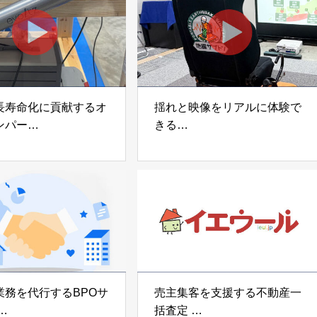
長寿命化に貢献するオ
揺れと映像をリアルに体験で
ンパー
きる
宅向け制振装置
可搬型地震動シミュレーター
z」
「地震ザブトン」
voltz
白山工業株式会社
業務を代行するBPOサ
売主集客を支援する不動産一
括査定