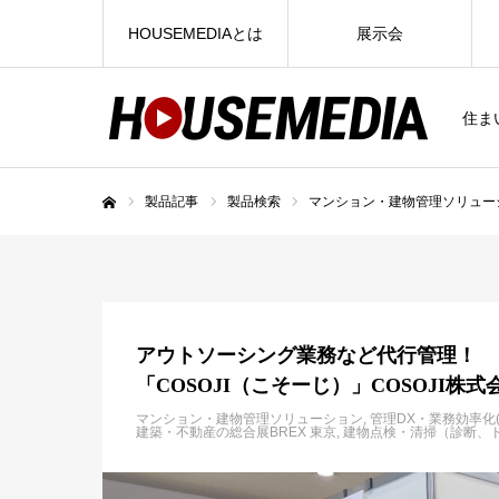
HOUSEMEDIAとは
展示会
住ま
製品記事
製品検索
マンション・建物管理ソリュー
ホーム
アウトソーシング業務など代行管理！
「COSOJI（こそーじ）」COSOJI株式
マンション・建物管理ソリューション
管理DX・業務効率化
建築・不動産の総合展BREX 東京
建物点検・清掃（診断、