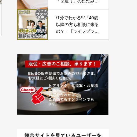
「２通り」のたたみ
方！
\1分でわかる!!/「40歳
以降の方も相談に来る
の？」【ライフプラン
の見直し12】