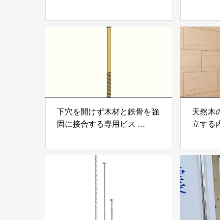
「アスベスト分析サービス」
「らく
株式会社べスター
らぶGR
下穴を開けず木材と鉄骨を強
天然木
固に接合する専用ビス
立する
「テムステル」 シネジック
「Ukik
株式会社
モクパ
ンパテ