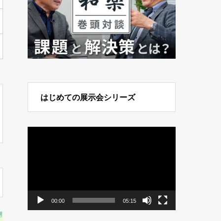
はじめての展示会シリーズ
動
画
プ
レ
ー
ヤ
ー
00:00
05:15