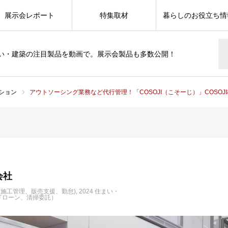
展示会レポート
特集取材
暮らしのお役立ち情
い・建築の注目製品を動画で。展示会製品も多数公開！
ション
アウトソーシング業務など代行管理！「COSOJI（こそーじ）」COSOJ
会社
(施工管理、販売支援、勤怠)
2024 住まい・
ドローン、清掃委託）