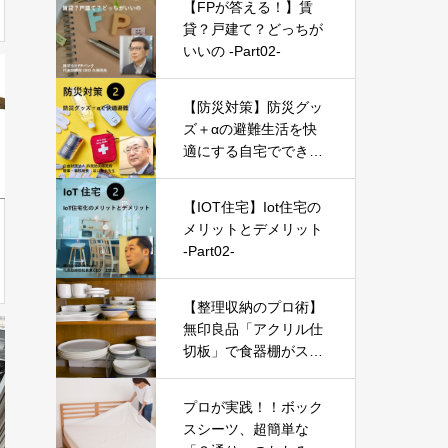
【FPが答える！】賃
貸？戸建て？どっちが
いいの -Part02-
【防災対策】防災グッ
ズ＋αの避難生活を快
適にする自宅でできる
防災対策とは?-Part02-
【IOT住宅】Iot住宅の
メリットとデメリット
-Part02-
【整理収納のプロ術】
無印良品「アクリル仕
切板」で食器棚がスッ
キリ!すぐ使えるテクニ
ック
プロが実践！！ボック
スシーツ、超簡単な