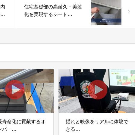
屋内
住宅基礎部の高耐久・美装
ル
化を実現するシート
本電
「NSP Fシート」株式会社
エヌ・エス・ピー
長寿命化に貢献するオ
揺れと映像をリアルに体験で
ンパー
きる