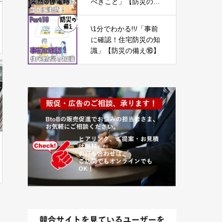
べきこと」【防災の備
え⑭】
\1分でわかる!!/「事前
に確認！住宅防災の知
識」【防災の備え⑯】