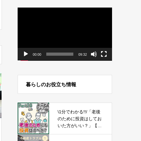
動
画
プ
レ
ー
ヤ
ー
00:00
09:32
暮らしのお役立ち情報
\1分でわかる!!/「老後
のために投資はしてお
いた方がいい？」【ラ
イフプランの見直し2
0】