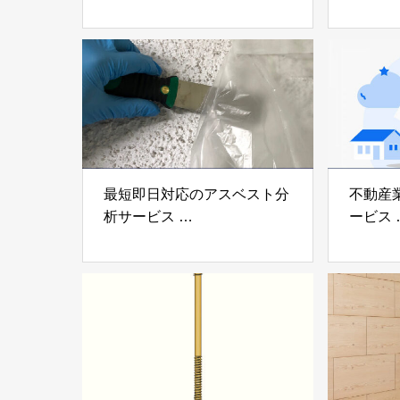
「ミューダム®」「制震テー
木造住
プ®」
「evolt
アイディールブレーン株式会
株式会社e
社
最短即日対応のアスベスト分
不動産
析サービス
ービス
「アスベスト分析サービス」
「らく
株式会社べスター
らぶGR