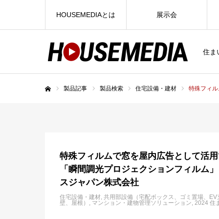
HOUSEMEDIAとは
展示会
住ま
製品記事
製品検索
住宅設備・建材
特殊フィル
ホーム
特殊フィルムで窓を屋内広告として活用
「瞬間調光プロジェクションフィルム」
スジャパン株式会社
住宅設備・建材
共用部設備（宅配ボックス、ゴミ置場、EV
壁、屋根）
マンション・建物管理ソリューション
2024 