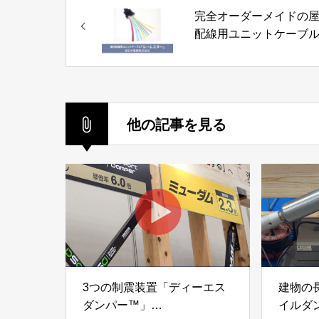
完全オーダーメイドの
配線用ユニットケーブ
「ルームスター」西日
線株式会社
他の記事を見る
3つの制震装置「ディーエス
建物の
ダンパー™」
イルダ