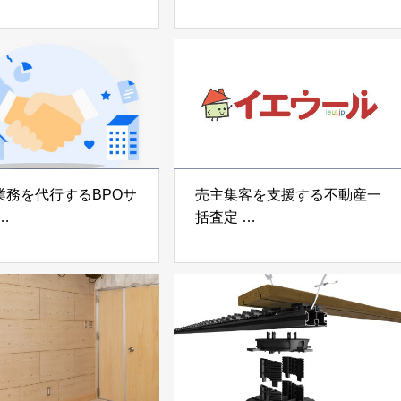
宅向け制振装置
可搬型地震動シミュレーター
z」
「地震ザブトン」
voltz
白山工業株式会社
業務を代行するBPOサ
売主集客を支援する不動産一
括査定
なげ」 株式会社いえ
「イエウール」 株式会社
OUP
Speee