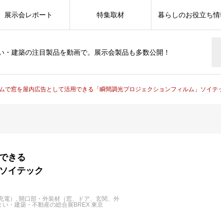
展示会レポート
特集取材
暮らしのお役立ち情
い・建築の注目製品を動画で。展示会製品も多数公開！
ムで窓を屋内広告として活用できる「瞬間調光プロジェクションフィルム」ソイテ
できる
ソイテック
充電）
開口部・外装材（窓、ドア、玄関、外
住まい・建築・不動産の総合展BREX 東京