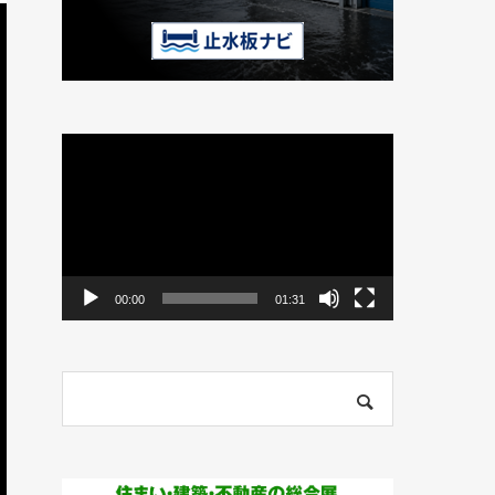
動
画
プ
レ
ー
ヤ
ー
00:00
01:31