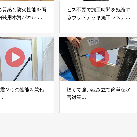
の質感と防火性能を両
ビス不要で施工時間を短縮す
内装用木質パネル
るウッドデッキ施工システム
i Moku Panel（ウキキ
「Gradシステム」 GRAD
ネル）」 合同会社サ
JAPAN
ック
制震２つの性能を兼ね
軽くて強い組み立て簡単な水
害対策
ダンパー「K3」 富士
着脱式止水板「浸水ストッパ
式会社
ー」
富士工業株式会社