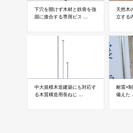
下穴を開けず木材と鉄骨を強
天然木
固に接合する専用ビス
立する
「テムステル」 シネジック
「Ukik
株式会社
モクパ
ンパテ
中大規模木造建築にも対応す
耐震×
る木質構造用長ねじ
備えた
「木構造用パイルパイクビ
高性能
ス」 株式会社カナイ
工業株