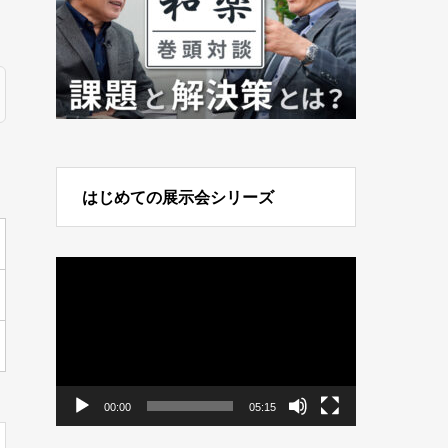
はじめての展示会シリーズ
動
画
プ
レ
ー
ヤ
ー
00:00
05:15