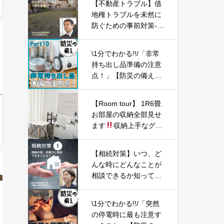
【不動産トラブル】借
地権トラブルを未然に
防ぐための事前対策-P
art01-
\1分でわかる!!/「非常
持ち出し品準備の注意
点！」【防災の備え
⑩】
【Room tour】 1R6畳.
お部屋の収納全部見せ
ます
収納上手なグラ
フィックデザイナーの
お部屋 | IKEA・100
【相続対策】いつ、ど
均・プチプラ
んな時にどんなことが
相談できるか知ってお
こう-Part01-
\1分でわかる!!/「突然
の停電時に最も注意す