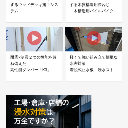
するウッドデッキ施工シス
する木質構造用長ねじ
テム
「木構造用パイルパイクビ
「Gradシステム」 GRAD
ス」 株式会社カナイ
JAPAN
耐震×制震２つの性能を兼
軽くて強い組み立て簡単な
ね備えた
水害対策
高性能ダンパー「K3」 富
着脱式止水板「浸水ストッ
士工業株式会社
パー」
富士工業株式会社