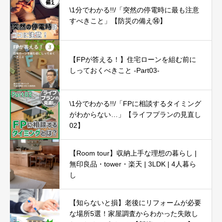
\1分でわかる!!/「突然の停電時に最も注意
すべきこと」【防災の備え⑭】
【FPが答える！】住宅ローンを組む前に
しっておくべきこと -Part03-
\1分でわかる!!/「FPに相談するタイミング
がわからない…」【ライフプランの見直し
02】
【Room tour】収納上手な理想の暮らし |
無印良品・tower・楽天 | 3LDK | 4人暮ら
し
【知らないと損】老後にリフォームが必要
な場所5選！家屋調査からわかった失敗し