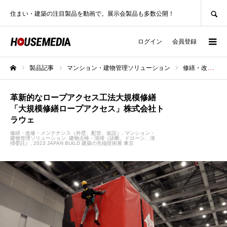
SEARCH
住まい・建築の注目製品を動画で。展示会製品も多数公開！
ログイン
会員登録
製品記事
マンション・建物管理ソリューション
修繕・改修・メンテナンス（外壁、配管、仮設）
ホーム
革新的なロープアクセス工法大規模修繕
「大規模修繕ロープアクセス」株式会社ト
ラウェ
修繕・改修・メンテナンス（外壁、配管、仮設）
マンション・
建物管理ソリューション
建物点検・清掃（診断、ドローン、清
掃委託）
2023 JAPAN BUILD 建築の先端技術展 東京