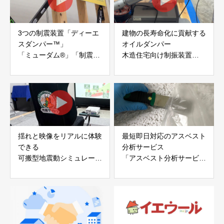
3つの制震装置「ディーエ
建物の長寿命化に貢献する
スダンパー™」
オイルダンパー
「ミューダム®」「制震テ
木造住宅向け制振装置
ープ®」
「evoltz」
アイディールブレーン株式
株式会社evoltz
会社
揺れと映像をリアルに体験
最短即日対応のアスベスト
できる
分析サービス
可搬型地震動シミュレータ
「アスベスト分析サービ
ー「地震ザブトン」
ス」 株式会社べスター
白山工業株式会社