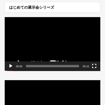
はじめての展示会シリーズ
動
画
プ
レ
ー
ヤ
ー
00:00
05:15
動
画
プ
レ
ー
ヤ
ー