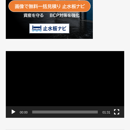
動
画
プ
レ
ー
ヤ
ー
00:00
01:31