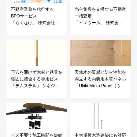
不動産業務を代行する
売主集客を支援する不動産
BPOサービス
一括査定
「らくなげ」 株式会社い
「イエウール」 株式会社
えらぶGROUP
Speee
下穴を開けず木材と鉄骨を
天然木の質感と防火性能を
強固に接合する専用ビス
両立する内装用木質パネル
「テムステル」 シネジッ
「Ukiki Moku Panel（ウキ
ク株式会社
キモクパネル）」 合同会
社サンパテック
ビス不要で施工時間を短縮
中大規模木造建築にも対応