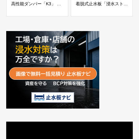
高性能ダンパー「K3」 富
着脱式止水板「浸水ストッ
士工業株式会社
パー」
富士工業株式会社
動
画
プ
レ