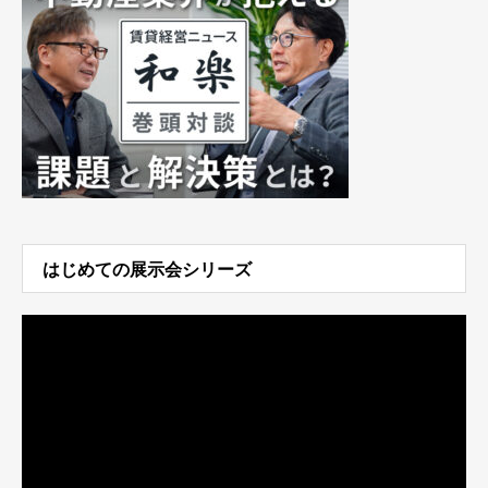
はじめての展示会シリーズ
動
画
プ
レ
ー
ヤ
ー