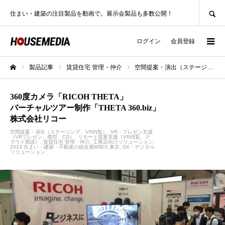
SEARCH
住まい・建築の注目製品を動画で。展示会製品も多数公開！
ログイン
会員登録
製品記事
賃貸住宅 管理・仲介
空間提案・演出（ステージング、VR内覧）
ホーム
360度カメラ「RICOH THETA」
バーチャルツアー制作「THETA 360.biz」
株式会社リコー
空間提案・演出（ステージング、VR内覧）
VR・プレゼン支援
（VRプレゼン、模型、CG）
リモート提案支援（VR内覧、ク
ラウド商談）
賃貸住宅 管理・仲介
工務店向けソリューション
2023 住まい・建築・不動産の総合展BREX 東京
DX・デジタル
ソリューション