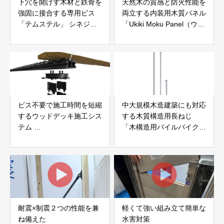
下穴を開けず木材と鉄骨を
天然木の質感と防火性能を
強固に接合する専用ビス
両立する内装用木質パネル
「テムステル」 シネジッ
「Ukiki Moku Panel（ウキ
ク株式会社
キモクパネル）」 合同会
社サンパテック
ビス不要で施工時間を短縮
中大規模木造建築にも対応
するウッドデッキ施工シス
する木質構造用長ねじ
テム
「木構造用パイルパイクビ
「Gradシステム」 GRAD
ス」 株式会社カナイ
JAPAN
耐震×制震２つの性能を兼
軽くて強い組み立て簡単な
ね備えた
水害対策