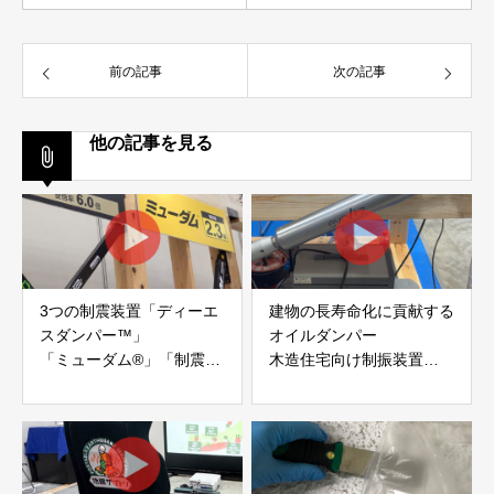
前の記事
次の記事
他の記事を見る
3つの制震装置「ディーエ
建物の長寿命化に貢献する
スダンパー™」
オイルダンパー
「ミューダム®」「制震テ
木造住宅向け制振装置
ープ®」
「evoltz」
アイディールブレーン株式
株式会社evoltz
会社