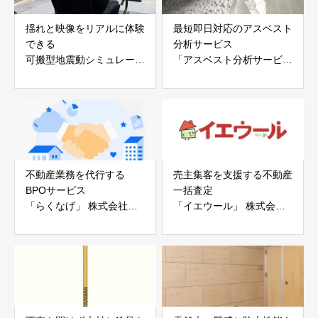
揺れと映像をリアルに体験
最短即日対応のアスベスト
できる
分析サービス
可搬型地震動シミュレータ
「アスベスト分析サービ
ー「地震ザブトン」
ス」 株式会社べスター
白山工業株式会社
不動産業務を代行する
売主集客を支援する不動産
BPOサービス
一括査定
「らくなげ」 株式会社い
「イエウール」 株式会社
えらぶGROUP
Speee