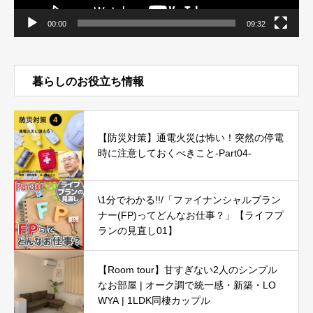
00:00
09:32
暮らしのお役立ち情報
【防災対策】通電火災は怖い！突然の停電
時に注意しておくべきこと-Part04-
\1分でわかる!!/「ファイナンシャルプラン
ナー(FP)ってどんなお仕事？」【ライフプ
ランの見直し01】
【Room tour】甘すぎない2人のシンプル
なお部屋 | オーク調で統一感・新築・LO
WYA | 1LDK同棲カップル