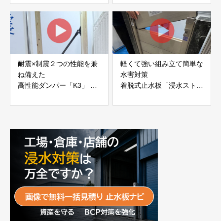
JAPAN
耐震×制震２つの性能を兼
軽くて強い組み立て簡単な
ね備えた
水害対策
高性能ダンパー「K3」 富
着脱式止水板「浸水ストッ
士工業株式会社
パー」
富士工業株式会社