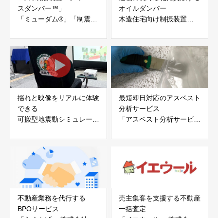
スダンパー™」
オイルダンパー
「ミューダム®」「制震テ
木造住宅向け制振装置
ープ®」
「evoltz」
アイディールブレーン株式
株式会社evoltz
会社
揺れと映像をリアルに体験
最短即日対応のアスベスト
できる
分析サービス
可搬型地震動シミュレータ
「アスベスト分析サービ
ー「地震ザブトン」
ス」 株式会社べスター
白山工業株式会社
不動産業務を代行する
売主集客を支援する不動産
BPOサービス
一括査定