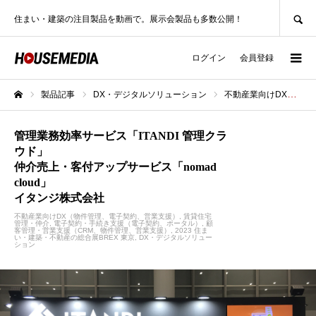
SEARCH
住まい・建築の注目製品を動画で。展示会製品も多数公開！
ログイン
会員登録
製品記事
DX・デジタルソリューション
不動産業向けDX（物件管理、電子契約、営業支援）
ホーム
管理業務効率サービス「ITANDI 管理クラ
ウド」
仲介売上・客付アップサービス「nomad
cloud」
イタンジ株式会社
不動産業向けDX（物件管理、電子契約、営業支援）
賃貸住宅
管理・仲介
電子契約・手続き支援（電子契約、ポータル）
顧
客管理・営業支援（CRM、物件管理、営業支援）
2023 住ま
い・建築・不動産の総合展BREX 東京
DX・デジタルソリュー
ション