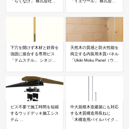
「らくなげ」 株式会社い
「イエウール」 株式会社
えらぶGROUP
Speee
下穴を開けず木材と鉄骨を
天然木の質感と防火性能を
強固に接合する専用ビス
両立する内装用木質パネル
「テムステル」 シネジッ
「Ukiki Moku Panel（ウキ
ク株式会社
キモクパネル）」 合同会
社サンパテック
ビス不要で施工時間を短縮
中大規模木造建築にも対応
するウッドデッキ施工シス
する木質構造用長ねじ
テム
「木構造用パイルパイクビ
「Gradシステム」 GRAD
ス」 株式会社カナイ