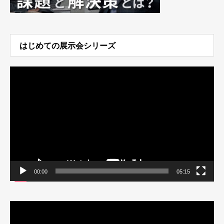
はじめての展示会シリーズ
動
画
プ
レ
ー
ヤ
ー
00:00
05:15
動
画
プ