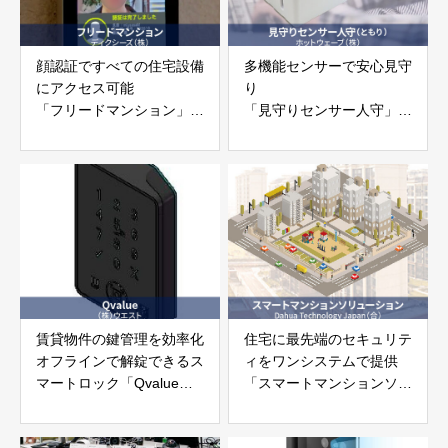
顔認証ですべての住宅設備
多機能センサーで安心見守
にアクセス可能
り
「フリードマンション」
「見守りセンサー人守」
ディクシーズ株式会社
​ホットウェーブ株式会社
賃貸物件の鍵管理を効率化
住宅に最先端のセキュリテ
オフラインで解錠できるス
ィをワンシステムで提供
マートロック「Qvalue」
「スマートマンションソリ
株式会社ウエスト
ューション」
Dahua Technology Japan