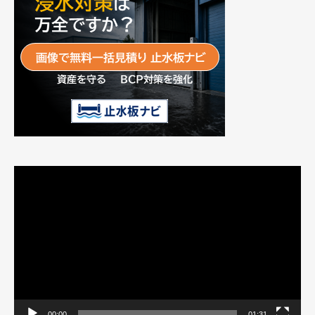
動
画
プ
レ
ー
ヤ
ー
00:00
01:31