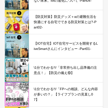
ない未来。Iotの進化について -Part04-
【防災対策】防災グッズ＋αの避難生活を
快適にする自宅でできる防災対策とは?-P
art02-
【IOT住宅】IOT住宅サービスを開発するL
iveSmartさんにインタビュー -Part01-
\1分でわかる!!/「非常持ち出し品準備の注
意点！」【防災の備え⑩】
\1分でわかる!!/「FPへの相談、どんな内容
が多いの？」【ライフプランの見直し0
7】