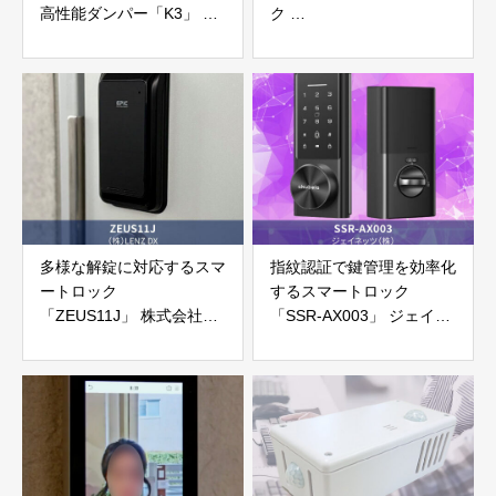
高性能ダンパー「K3」 富
ク
士工業株式会社
「tedee PRO」 ドルマカ
バジャパン株式会社
多様な解錠に対応するスマ
指紋認証で鍵管理を効率化
ートロック
するスマートロック
「ZEUS11J」 株式会社
「SSR-AX003」 ジェイネ
LENZ DX
ッツ株式会社