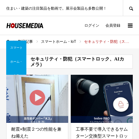
SEARCH
住まい・建築の注目製品を動画で。展示会製品も多数公開！
ログイン
会員登録
製品記事
スマートホーム・IoT
セキュリティ・防犯（スマートロック、AIカメラ）
ホーム
スマート
セキュリティ・防犯（スマートロック、AIカ
ホーム・
メラ）
IoT
耐震×制震２つの性能を兼
工事不要で導入できるサム
ね備えた
ターン交換型スマートロッ