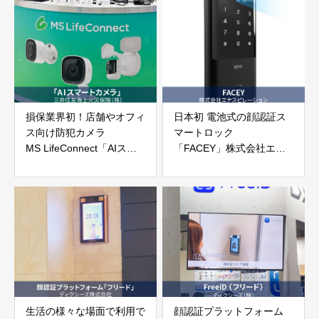
合同会社
損保業界初！店舗やオフィ
日本初 電池式の顔認証ス
ス向け防犯カメラ
マートロック
MS LifeConnect「AIスマ
「FACEY」株式会社エナ
ートカメラ」三井住友海上
スピレーション
火災保険株式会社
生活の様々な場面で利用で
顔認証プラットフォーム