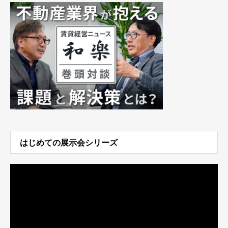
はじめての展示会シリーズ
動
画
プ
レ
ー
ヤ
ー