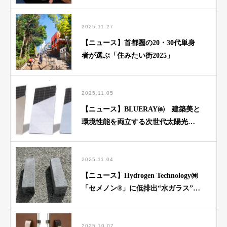
AIインテリアシミュレーター」をリ
リース
2025.11.27
【ニュース】首都圏の20・30代単身
者が選ぶ「住みたい街2025」
2025.11.05
【ニュース】BLUERAY㈱ 建築美と
環境性能を両立する次世代太陽光パ
ネル「Veilシリーズ」登場
2025.11.04
【ニュース】Hydrogen Technology㈱
「セメノン®」に低排出“水ガラス”を
初提供
2025.10.07