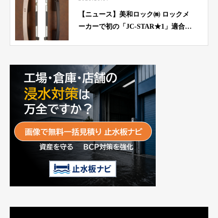
【ニュース】美和ロック㈱ ロックメ
ーカーで初の「JC-STAR★1」適合取
得
動
画