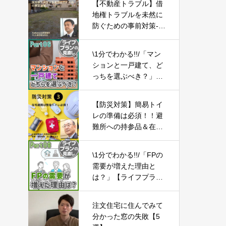
【不動産トラブル】借
地権トラブルを未然に
防ぐための事前対策-P
art01-
\1分でわかる!!/「マン
ションと一戸建て、ど
っちを選ぶべき？」
【ライフプランの見直
し06】
【防災対策】簡易トイ
レの準備は必須！！避
難所への持参品＆在宅
避難の準備品-Part03-
\1分でわかる!!/「FPの
需要が増えた理由と
は？」【ライフプラン
の見直し08】
注文住宅に住んでみて
分かった窓の失敗【5