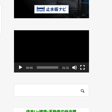
動
画
プ
レ
ー
ヤ
ー
00:00
01:31