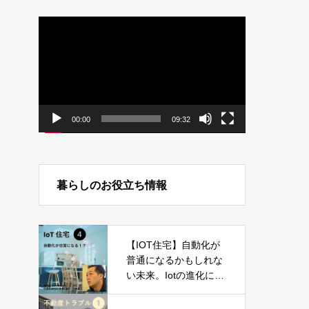
動
画
プ
レ
ー
ヤ
ー
00:00
09:32
暮らしのお役立ち情報
【IOT住宅】自動化が
普通になるかもしれな
い未来。Iotの進化につ
いて -Part04-