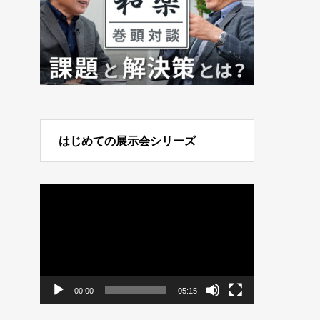
はじめての展示会シリーズ
動
画
プ
レ
ー
ヤ
ー
00:00
05:15