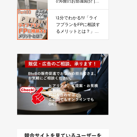
の6畳のお部屋紹介 | IK
EA・ニトリ・ 北欧イ
ンテリア
\1分でわかる!!/「ライ
フプランをFPに相談す
るメリットとは？」
【ライフプランの見直
し03】