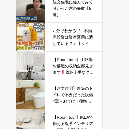
注文住宅に住んでみて
分かった窓の失敗【5
選】
\1分でわかる!!/「不動
産投資は資産運用に適
している？」【ライフ
プランの見直し22】
【Room tour】 1R6畳.
お部屋の収納全部見せ
ます
収納上手なグラ
フィックデザイナーの
お部屋 | IKEA・100
【注文住宅】新築のト
均・プチプラ
イレで不要だった設備
4選＋おまけ！後悔し
ないために重要なこと
【一戸建てマイホー
【Room tour】IKEAで
ム】
揃える塩系インテリア