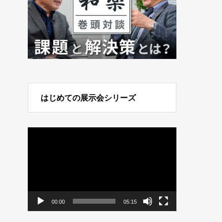
はじめての展示会シリーズ
動
画
プ
レ
ー
ヤ
ー
00:00
05:15