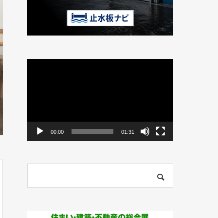
動
画
プ
レ
ー
ヤ
ー
00:00
01:31