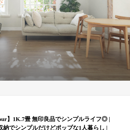
tour】1K.7畳 無印良品でシンプルライフ◎ |
収納でシンプルだけどポップな1人暮らし |