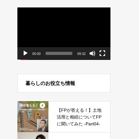
動
画
プ
レ
ー
ヤ
ー
00:00
09:32
暮らしのお役立ち情報
【FPが答える！】土地
活用と相続についてFP
に聞いてみた -Part04-