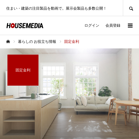
SEARCH
住まい・建築の注目製品を動画で。展示会製品も多数公開！
ログイン
会員登録
暮らしの お役立ち情報
固定金利
ホーム
固定金利