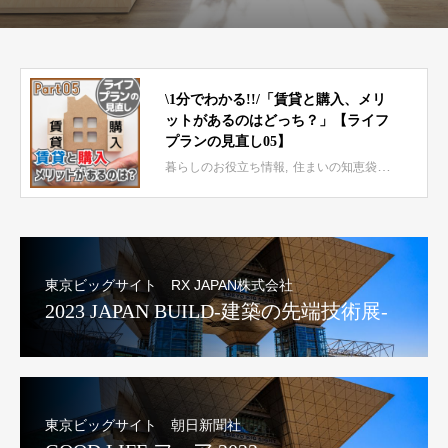
\1分でわかる!!/「賃貸と購入、メリ
ットがあるのはどっち？」【ライフ
プランの見直し05】
暮らしのお役立ち情報
住まいの知恵袋 mini
東京ビッグサイト RX JAPAN株式会社
2023 JAPAN BUILD-建築の先端技術展-
東京ビッグサイト 朝日新聞社