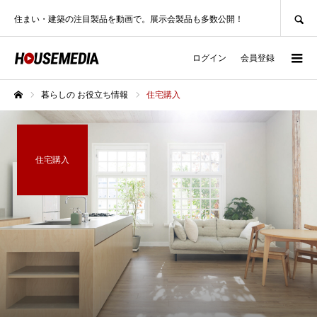
SEARCH
住まい・建築の注目製品を動画で。展示会製品も多数公開！
ログイン
会員登録
暮らしの お役立ち情報
住宅購入
ホーム
住宅購入