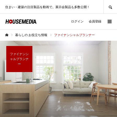
SEARCH
住まい・建築の注目製品を動画で。展示会製品も多数公開！
ログイン
会員登録
暮らしの お役立ち情報
ファイナンシャルプランナー
ホーム
ファイナンシ
ャルプランナ
ー