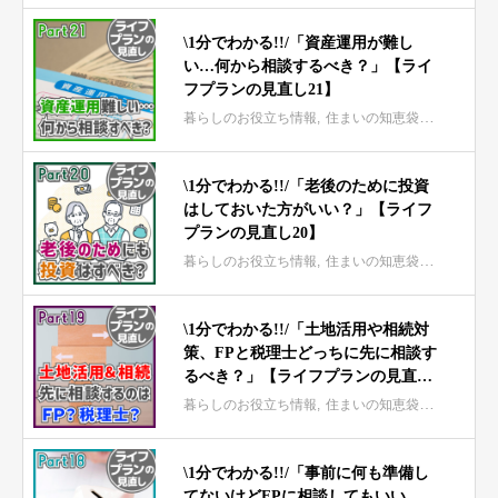
\1分でわかる!!/「資産運用が難し
い…何から相談するべき？」【ライ
フプランの見直し21】
暮らしのお役立ち情報
住まいの知恵袋 mini
\1分でわかる!!/「老後のために投資
はしておいた方がいい？」【ライフ
プランの見直し20】
暮らしのお役立ち情報
住まいの知恵袋 mini
\1分でわかる!!/「土地活用や相続対
策、FPと税理士どっちに先に相談す
るべき？」【ライフプランの見直し
19】
暮らしのお役立ち情報
住まいの知恵袋 mini
\1分でわかる!!/「事前に何も準備し
てないけどFPに相談してもいい