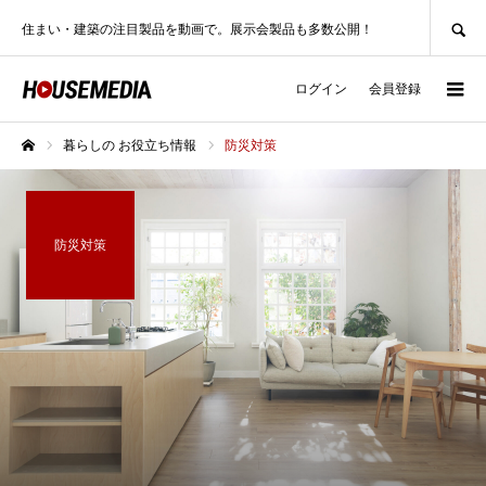
SEARCH
住まい・建築の注目製品を動画で。展示会製品も多数公開！
ログイン
会員登録
暮らしの お役立ち情報
防災対策
ホーム
防災対策