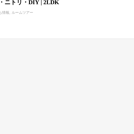
均・ニトリ・DIY | 2LDK
ち情報
ルームツアー