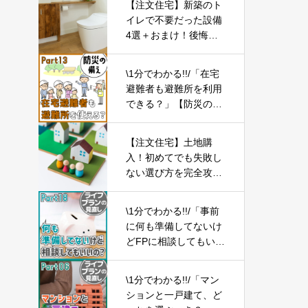
【注文住宅】新築のト
イレで不要だった設備
4選＋おまけ！後悔し
ないために重要なこと
【一戸建てマイホー
\1分でわかる!!/「在宅
ム】
避難者も避難所を利用
できる？」【防災の備
え⑬】
【注文住宅】土地購
入！初めてでも失敗し
ない選び方を完全攻
略！【土地探し】
\1分でわかる!!/「事前
に何も準備してないけ
どFPに相談してもいい
の？」【ライフプラン
の見直し18】
\1分でわかる!!/「マン
ションと一戸建て、ど