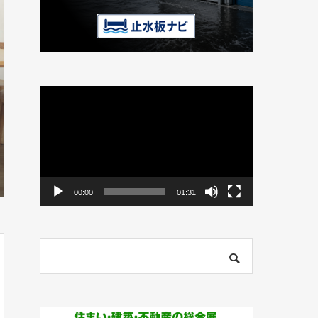
動
画
プ
レ
ー
ヤ
ー
00:00
01:31