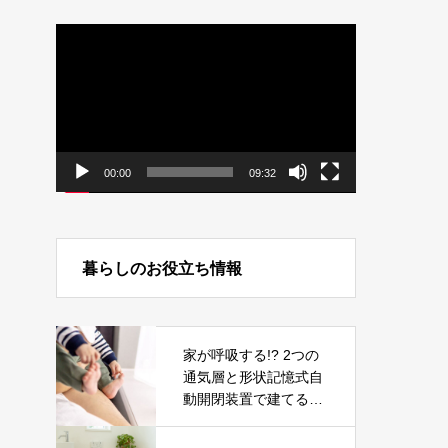
動
画
プ
レ
ー
ヤ
ー
00:00
09:32
暮らしのお役立ち情報
家が呼吸する!? 2つの
通気層と形状記憶式自
動開閉装置で建てる健
康住宅「WB HOUSE」
とは