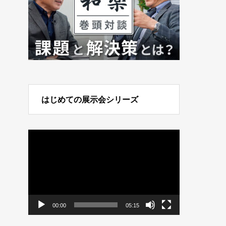
はじめての展示会シリーズ
動
画
プ
レ
ー
ヤ
ー
00:00
05:15