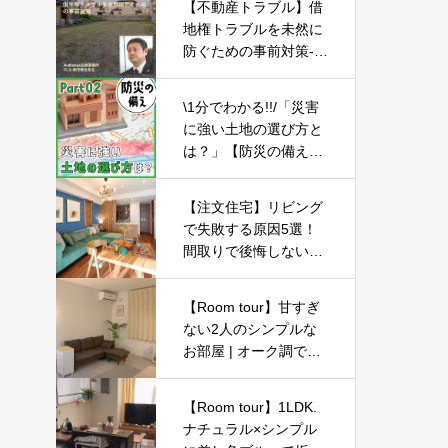
【不動産トラブル】借
築マイホーム】
地権トラブルを未然に
防ぐための事前対策-P
art01-
\1分でわかる!!/「災害
に強い土地の選び方と
は？」【防災の備え
②】
【注文住宅】リビング
で失敗する原因5選！
間取りで後悔しないた
めの考え方【新築マイ
ホーム】
【Room tour】甘すぎ
ない2人のシンプルな
お部屋 | オーク調で統
一感・新築・LOWYA |
1LDK同棲カップル
【Room tour】1LDK.
ナチュラル×シンプル