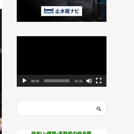
動
画
プ
レ
ー
ヤ
ー
00:00
01:31