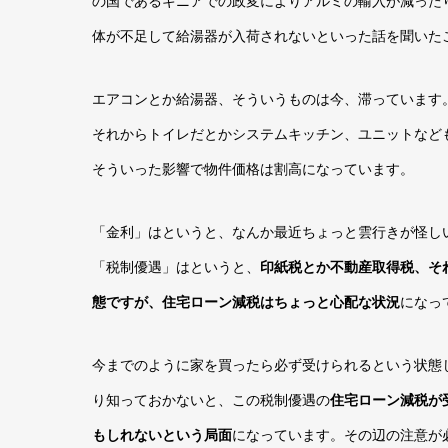
の国であるギニアでの政変によりアルミの輸入が減った
体が不足して給湯器が入荷されないといった話を聞いた
エアコンとか給湯器、そういうものは今、滞っています
それからトイレだとかシステムキッチン、ユニットなど
そういった影響で物件価格は割高になっています。
「金利」はというと、なんか最近ちょっと雲行きが怪し
「税制優遇」はというと、
印紙税とか不動産取得税、そ
態ですが、住宅ローン減税はちょっと心配な状況
になっ
今までのように家を買ったら必ず受けられるという状態
り知っておかないと、この税制優遇の
住宅ローン減税が
もしれないという局面
になっています。その辺の注意が