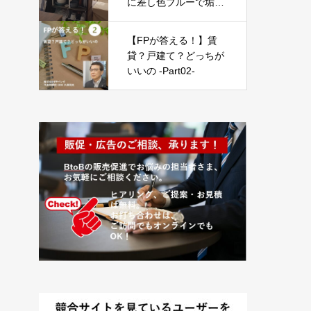
に差し色ブルーで垢抜
け* | BOHO・インダス
トリアル
【FPが答える！】賃
貸？戸建て？どっちが
いいの -Part02-