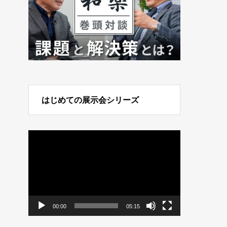
はじめての展示会シリーズ
動
画
プ
レ
ー
ヤ
ー
う
00:00
05:15