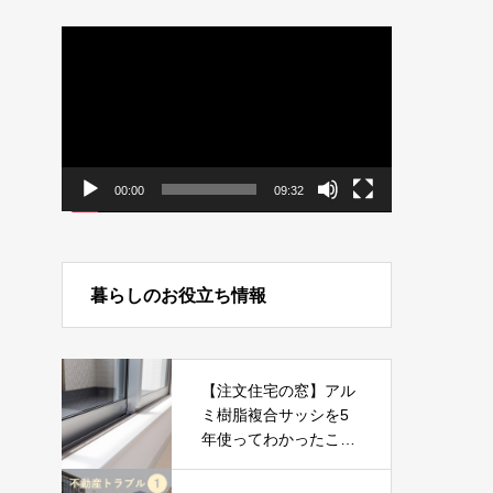
動
画
プ
レ
ー
ヤ
ー
00:00
09:32
暮らしのお役立ち情報
【注文住宅の窓】アル
ミ樹脂複合サッシを5
年使ってわかったこ
と！家づくりで後悔し
やすいサッシ選び【新