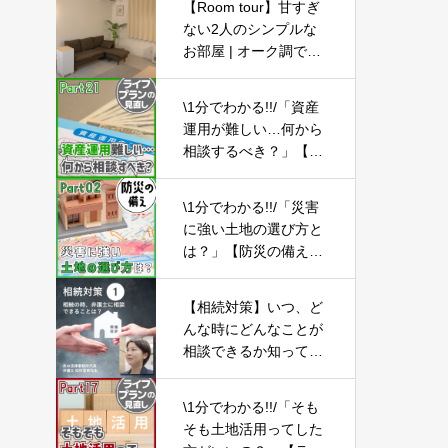
【Room tour】甘すぎ
ない2人のシンプルな
お部屋 | オーク調で統
一感・新築・LOWYA |
1LDK同棲カップル
\1分でわかる!!/「資産
運用が難しい…何から
相談するべき？」【ラ
イフプランの見直し2
1】
\1分でわかる!!/「災害
に強い土地の選び方と
は？」【防災の備え
②】
【相続対策】いつ、ど
んな時にどんなことが
相談できるか知ってお
こう-Part01-
\1分でわかる!!/「そも
そも土地活用ってした