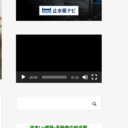
動
画
プ
レ
ー
ヤ
ー
00:00
01:31