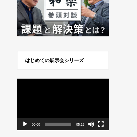
はじめての展示会シリーズ
動
画
プ
レ
ー
ヤ
ー
00:00
05:15