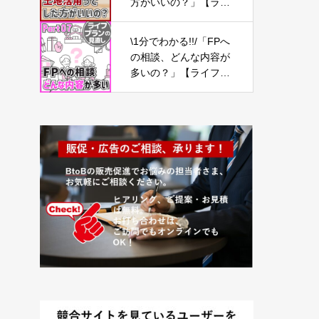
方がいいの？」【ライ
フプランの見直し17】
\1分でわかる!!/「FPへ
の相談、どんな内容が
多いの？」【ライフプ
ランの見直し07】