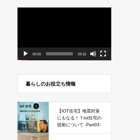
動
画
プ
レ
ー
ヤ
ー
00:00
09:32
暮らしのお役立ち情報
【IOT住宅】地震対策
にもなる！？Iot住宅の
技術について -Part03-