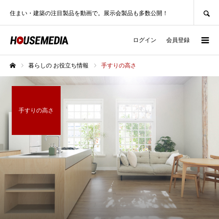
SEARCH
住まい・建築の注目製品を動画で。展示会製品も多数公開！
ログイン
会員登録
暮らしの お役立ち情報
手すりの高さ
ホーム
手すりの高さ