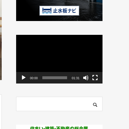
動
画
プ
レ
ー
ヤ
ー
00:00
01:31