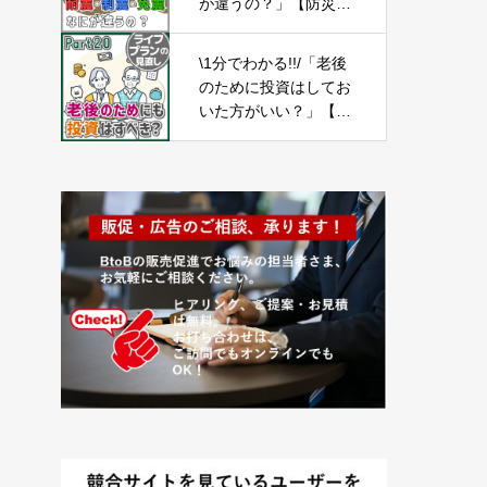
が違うの？」【防災の
備え⑥】
\1分でわかる!!/「老後
のために投資はしてお
いた方がいい？」【ラ
イフプランの見直し2
0】