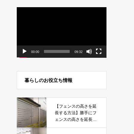
動
画
プ
レ
ー
ヤ
ー
00:00
09:32
暮らしのお役立ち情報
【フェンスの高さを延
長する方法】勝手にフ
ェンスの高さを延長す
るのはヤバすぎる！そ
の理由をお話します。