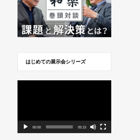
はじめての展示会シリーズ
動
画
プ
レ
ー
ヤ
ー
00:00
05:15