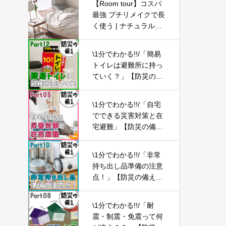
【Room tour】コスパ
最強 プチリメイクで長
く使う | ナチュラルシ
ンプルなお部屋 | 韓
国・ナチュラル・北欧
\1分でわかる!!/「簡易
| 2LDK
トイレは避難所に持っ
ていく？」【防災の備
え⑫】
\1分でわかる!!/「自宅
でできる災害対策と在
宅避難」【防災の備え
⑤】
\1分でわかる!!/「非常
持ち出し品準備の注意
点！」【防災の備え
⑩】
\1分でわかる!!/「耐
震・制震・免震って何