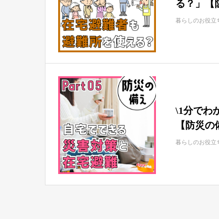
る？」【
暮らしのお役立
\1分でわ
【防災の
暮らしのお役立