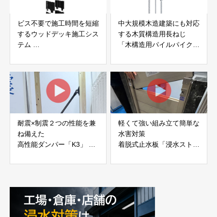
ビス不要で施工時間を短縮
中大規模木造建築にも対応
するウッドデッキ施工シス
する木質構造用長ねじ
テム
「木構造用パイルパイクビ
「Gradシステム」 GRAD
ス」 株式会社カナイ
JAPAN
耐震×制震２つの性能を兼
軽くて強い組み立て簡単な
ね備えた
水害対策
高性能ダンパー「K3」 富
着脱式止水板「浸水ストッ
士工業株式会社
パー」
富士工業株式会社