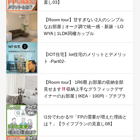
直し03】
【Room tour】甘すぎない2人のシンプル
なお部屋 | オーク調で統一感・新築・LO
WYA | 1LDK同棲カップル
【IOT住宅】Iot住宅のメリットとデメリッ
ト -Part02-
【Room tour】 1R6畳.お部屋の収納全部
見せます
収納上手なグラフィックデザ
イナーのお部屋 | IKEA・100均・プチプラ
\1分でわかる!!/「FPの需要が増えた理由と
は？」【ライフプランの見直し08】