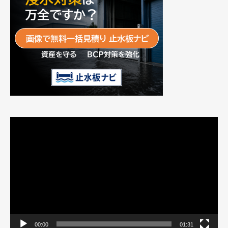
動
画
プ
レ
ー
ヤ
ー
00:00
01:31