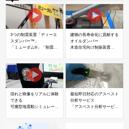
3つの制震装置「ディーエ
建物の長寿命化に貢献する
スダンパー™」
オイルダンパー
「ミューダム®」「制震テ
木造住宅向け制振装置
ープ®」
「evoltz」
アイディールブレーン株式
株式会社evoltz
会社
揺れと映像をリアルに体験
最短即日対応のアスベスト
できる
分析サービス
可搬型地震動シミュレータ
「アスベスト分析サービ
ー「地震ザブトン」
ス」 株式会社べスター
白山工業株式会社