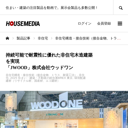
SEARCH
住まい・建築の注目製品を動画で。展示会製品も多数公開！
ログイン
会員登録
製品記事
非住宅
非住宅構造・接合技術（接合金物、トラス、耐震工法）
ホーム
持続可能で耐震性に優れた非住宅木造建築
を実現
「JWOOD」株式会社ウッドワン
非住宅構造・接合技術（接合金物、トラス、耐震工法）
非住
宅
2025 住まい・建築・不動産の総合展BREX 東京
環境配慮
建材（リサイクル材、国産材、エコ建材）