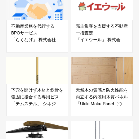
不動産業務を代行する
売主集客を支援する不動産
BPOサービス
一括査定
「らくなげ」 株式会社い
「イエウール」 株式会社
えらぶGROUP
Speee
下穴を開けず木材と鉄骨を
天然木の質感と防火性能を
強固に接合する専用ビス
両立する内装用木質パネル
「テムステル」 シネジッ
「Ukiki Moku Panel（ウキ
ク株式会社
キモクパネル）」 合同会
社サンパテック