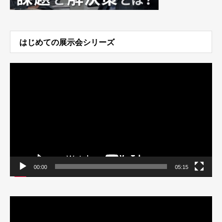
はじめての展示会シリーズ
動
画
プ
レ
ー
ヤ
ー
00:00
05:15
動
画
プ
レ