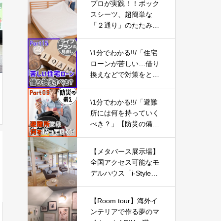
プロが実践！！ボック
スシーツ、超簡単な
「２通り」のたたみ
方！
\1分でわかる!!/「住宅
ローンが苦しい…借り
換えなどで対策をとる
べき？」【ライフプラ
ンの見直し15】
\1分でわかる!!/「避難
所には何を持っていく
べき？」【防災の備え
⑨】
【メタバース展示場】
全国アクセス可能なモ
デルハウス「i-Style」
で、デザイン性の高い
おしゃれな家づくりを
【Room tour】海外イ
実現
ンテリアで作る夢のマ