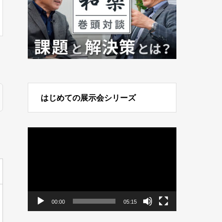
はじめての展示会シリーズ
動
画
プ
レ
ー
ヤ
ー
00:00
05:15