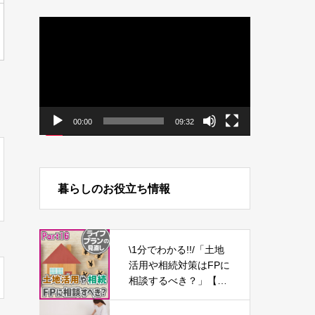
動
画
プ
レ
ー
ヤ
ー
00:00
09:32
暮らしのお役立ち情報
\1分でわかる!!/「土地
活用や相続対策はFPに
相談するべき？」【ラ
イフプランの見直し1
6】