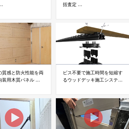
括査定
なげ」 株式会社いえ
「イエウール」 株式会社
OUP
Speee
の質感と防火性能を両
ビス不要で施工時間を短縮す
内装用木質パネル
るウッドデッキ施工システム
i Moku Panel（ウキキ
「Gradシステム」 GRAD
ネル）」 合同会社サ
JAPAN
ック