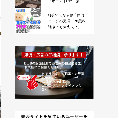
イホーム | DIY・猫と
暮らす | 同い年夫婦の
4人と1匹
\1分でわかる!!/「住宅
ローンの完済、70歳を
過ぎても大丈夫？」
【ライフプランの見直
し11】