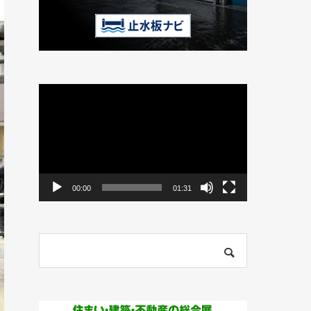
動
画
プ
レ
ー
ヤ
ー
00:00
01:31