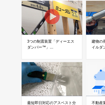
3つの制震装置「ディーエス
建物の
ダンパー™」
イルダ
「ミューダム®」「制震テー
木造住
プ®」
「evolt
アイディールブレーン株式会
株式会社e
社
最短即日対応のアスベスト分
不動産