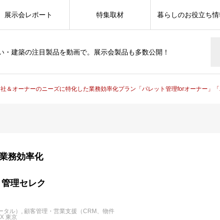
展示会レポート
特集取材
暮らしのお役立ち情
い・建築の注目製品を動画で。展示会製品も多数公開！
会社＆オーナーのニーズに特化した業務効率化プラン「パレット管理forオーナー」
業務効率化
ト管理セレク
ータル）
顧客管理・営業支援（CRM、物件
X 東京