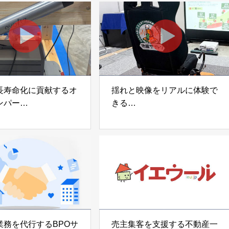
長寿命化に貢献するオ
揺れと映像をリアルに体験で
ンパー
きる
宅向け制振装置
可搬型地震動シミュレーター
z」
「地震ザブトン」
voltz
白山工業株式会社
業務を代行するBPOサ
売主集客を支援する不動産一