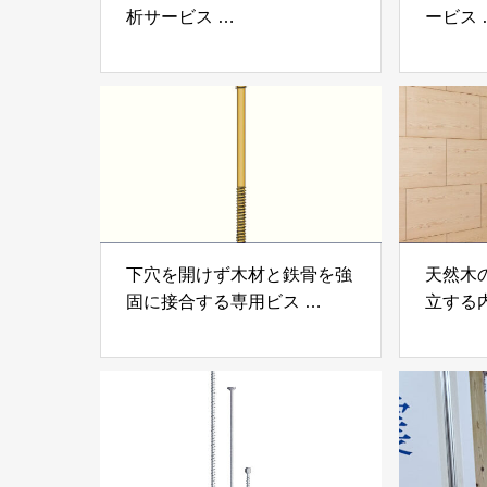
析サービス
ービス
「アスベスト分析サービス」
「らく
株式会社べスター
らぶGR
下穴を開けず木材と鉄骨を強
天然木
固に接合する専用ビス
立する
「テムステル」 シネジック
「Ukik
株式会社
モクパ
ンパテ