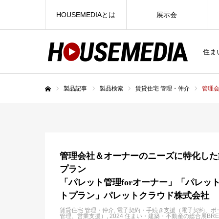
HOUSEMEDIAとは
展示会
住ま
製品記事
製品検索
賃貸住宅 管理・仲介
管理
ホーム
管理会社＆オーナーのニーズに特化した
プラン
「パレット管理forオーナー」「パレッ
トプラン」パレットクラウド株式会社
賃貸住宅 管理・仲介
電子契約・手続き支援（電子契約、ポ
管理、営業支援）
2024 住まい・建築・不動産の総合展BRE