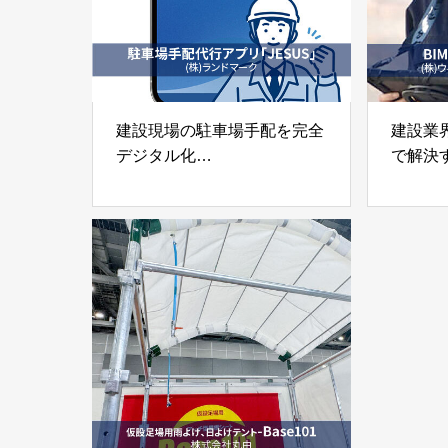
建設現場の駐車場手配を完全
建設業
デジタル化
で解決す
「JESUS」株式会社ランド
ビス
マーク
「BIM
株式会
トラク