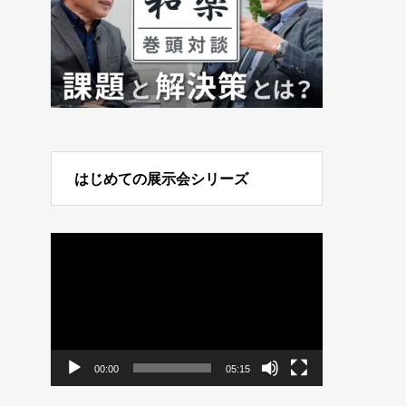
はじめての展示会シリーズ
動
画
プ
レ
ー
ヤ
ー
00:00
05:15