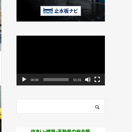
動
画
プ
レ
ー
ヤ
ー
00:00
01:31