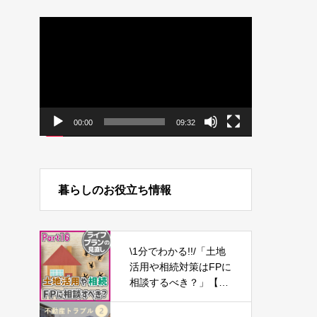
動
画
プ
レ
ー
ヤ
ー
00:00
09:32
暮らしのお役立ち情報
\1分でわかる!!/「土地
活用や相続対策はFPに
相談するべき？」【ラ
イフプランの見直し1
6】