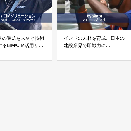
界の課題を人材と技術
インドの人材を育成、日本の
るBIM/CIM活用サー
建設業界で即戦力に
「oyakata」アイティップス
/CIMソリューション」
株式会社
社ウィルオブ・コンス
ション