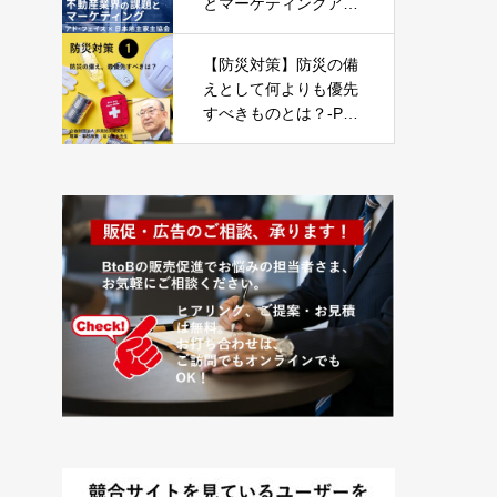
とマーケティングア
ド・フェイス × 日本地
主家主協会
【防災対策】防災の備
えとして何よりも優先
すべきものとは？-Part
01-