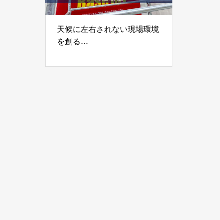
天候に左右されない現場環境
を創る
「仮設足場用雨よけ、日よけ
テント-Base101」株式会社
丸由