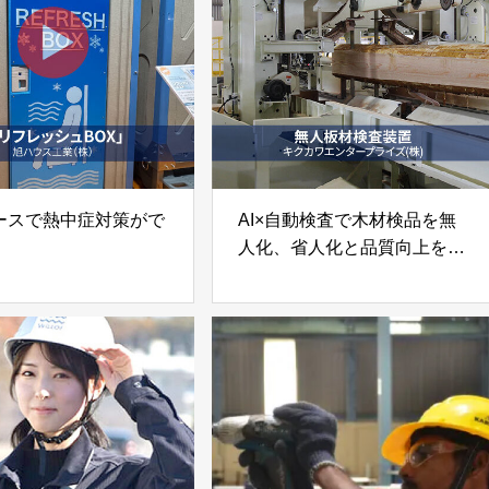
ースで熱中症対策がで
AI×自動検査で木材検品を無
人化、省人化と品質向上を実
レッシュBOX」旭ハウ
現
株式会社
「無人板材検査装置」キクカ
ワエンタープライズ株式会社