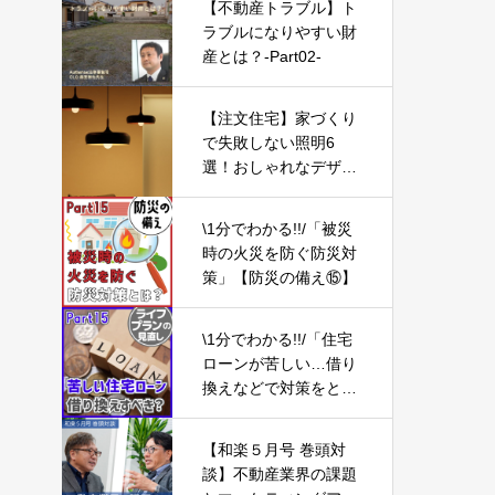
【不動産トラブル】ト
ラブルになりやすい財
産とは？-Part02-
【注文住宅】家づくり
で失敗しない照明6
選！おしゃれなデザイ
ンで暮らしが豊かにな
る【新築一戸建て】
\1分でわかる!!/「被災
時の火災を防ぐ防災対
策」【防災の備え⑮】
\1分でわかる!!/「住宅
ローンが苦しい…借り
換えなどで対策をとる
べき？」【ライフプラ
ンの見直し15】
【和楽５月号 巻頭対
談】不動産業界の課題