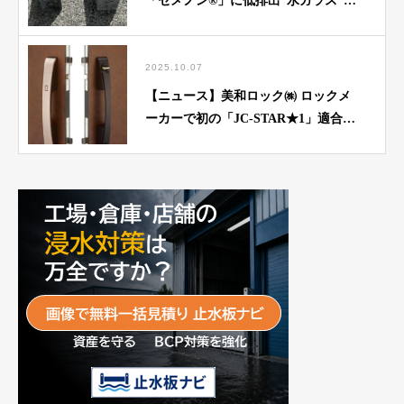
「セメノン®」に低排出“水ガラス”を
初提供
2025.10.07
【ニュース】美和ロック㈱ ロックメ
ーカーで初の「JC-STAR★1」適合取
得