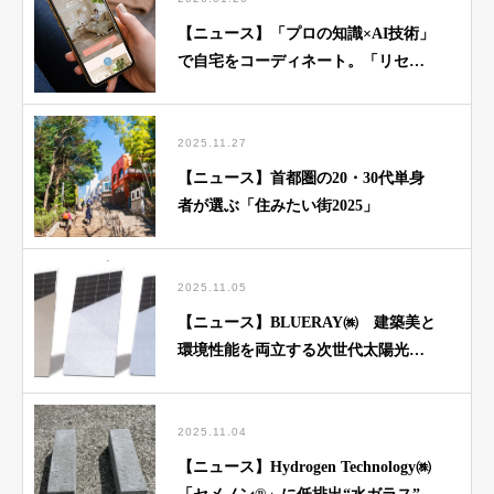
【ニュース】「プロの知識×AI技術」
で自宅をコーディネート。「リセノ
AIインテリアシミュレーター」をリ
リース
2025.11.27
【ニュース】首都圏の20・30代単身
者が選ぶ「住みたい街2025」
2025.11.05
【ニュース】BLUERAY㈱ 建築美と
環境性能を両立する次世代太陽光パ
ネル「Veilシリーズ」登場
2025.11.04
【ニュース】Hydrogen Technology㈱