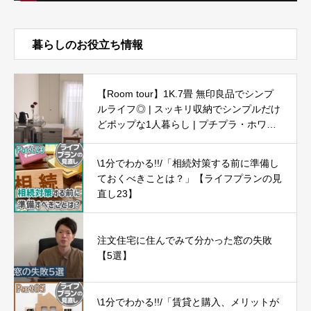
暮らしのお役立ち情報
【Room tour】1K.7畳 無印良品でシンプ
ルライフ◎ | スッキリ収納でシンプルだけ
どポップな1人暮らし | プチプラ・ホワイ
ト・ナチュラル
\1分でわかる!!/「相続対策する前に準備し
ておくべきことは？」【ライフプランの見
直し23】
注文住宅に住んでみて分かった窓の失敗
【5選】
\1分でわかる!!/「賃貸と購入、メリットが