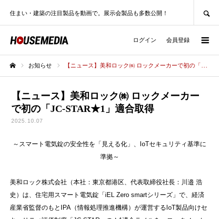
SEARCH
住まい・建築の注目製品を動画で。展示会製品も多数公開！
ログイン
会員登録
お知らせ
【ニュース】美和ロック㈱ ロックメーカーで初の「JC-STAR★1」適合取得
ホーム
【ニュース】美和ロック㈱ ロックメーカー
で初の「JC-STAR★1」適合取得
2025.10.07
～スマート電気錠の安全性を「見える化」、IoTセキュリティ基準に
準拠～
美和ロック株式会社（本社：東京都港区、代表取締役社長：川邉 浩
史）は、住宅用スマート電気錠「iEL Zero smartシリーズ」で、経済
産業省監督のもとIPA（情報処理推進機構）が運営するIoT製品向けセ