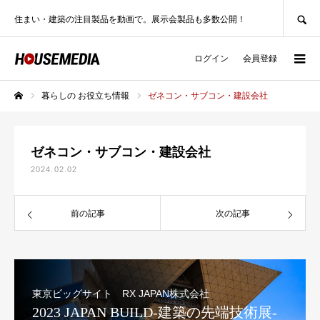
SEARCH
住まい・建築の注目製品を動画で。展示会製品も多数公開！
ログイン
会員登録
暮らしの お役立ち情報
ゼネコン・サブコン・建設会社
ホーム
ゼネコン・サブコン・建設会社
2024.02.02
前の記事
次の記事
東京ビッグサイト RX JAPAN株式会社
2023 JAPAN BUILD-建築の先端技術展-